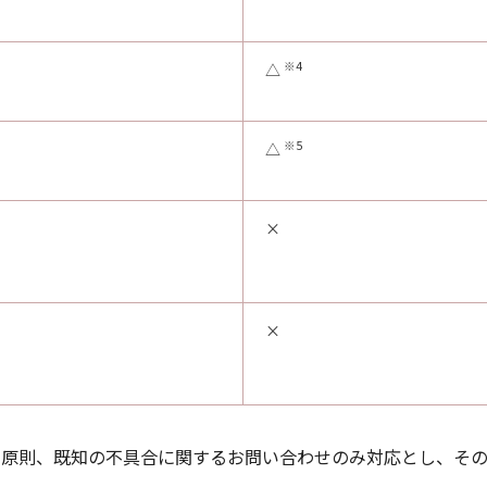
※4
△
※5
△
×
×
、原則、既知の不具合に関するお問い合わせのみ対応とし、そ