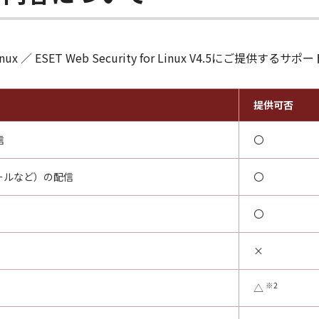
r Linux ／ ESET Web Security for Linux V4.5にご
提供可否
信
〇
ールなど）の配信
〇
〇
×
※2
△