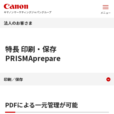
このページの本文へ
キヤノンマーケティングジャパングループ
メニュー
法人のお客さま
特長 印刷・保存
PRISMAprepare
現在のコンテンツ
特長 印刷・保存 PRISMApre
印刷／保存
コンテンツメニュー
PDFによる一元管理が可能