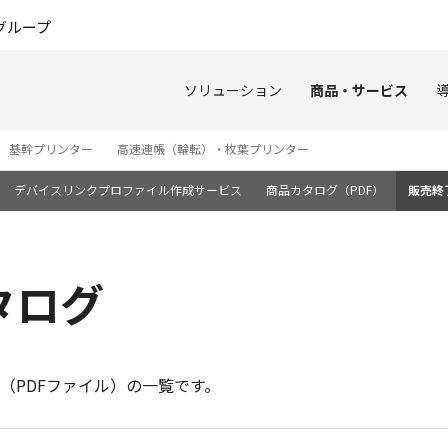
このページの本文へ
グループ
ソリューション
商品・サービス
基幹プリンター
高速連帳（輪転）・枚葉プリンター
デバイスリンクプロファイル作成サービス
商品カタログ（PDF）
販売終
タログ
（PDFファイル）の一覧です。