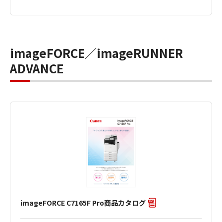
imageFORCE／imageRUNNER
ADVANCE
imageFORCE C7165F Pro商品カタログ