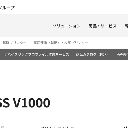
このページの本文へ
グループ
ソリューション
商品・サービス
基幹プリンター
高速連帳（輪転）・枚葉プリンター
デバイスリンクプロファイル作成サービス
商品カタログ（PDF）
販売終
S V1000
仕様 imagePRESS V1000