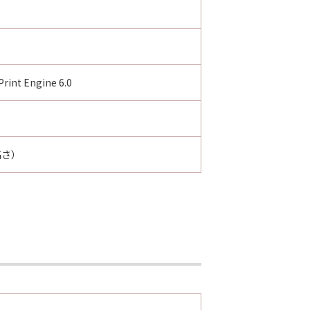
rint Engine 6.0
高さ）