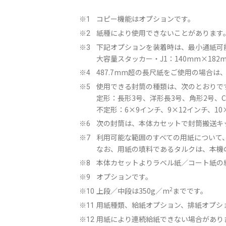
コピー機能はオプションです。
※1
紙種により使用できないことがあります
※2
下記オプションを装着時は、最小通紙可
※3
大容量スタッカー・J1：140mm×182
487.7mm超の長尺紙をご使用の場合
※4
使用できる封筒の種類は、次のとおりで
※5
定形：長形3号、洋形長3号、角形2号、COM10
不定形：6×9インチ、9×12インチ、10
次の封筒は、本体カセットで封筒搬送キット
※6
利用可能な範囲のすべての用紙について
※7
なお、用紙の填料であるタルクは、本機
本体カセットよりラベル紙／コート紙の
※8
オプションです。
※9
2
上段／中段は350g／m
までです。
※10
用紙種類、給紙オプション、排紙オプシ
※11
用紙により連続給紙できない場合があり
※12