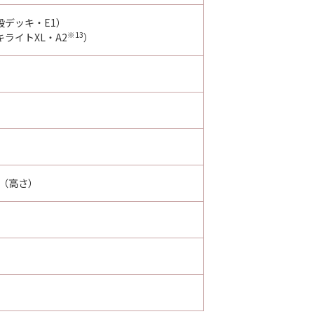
多段デッキ・E1）
※13
キライトXL・A2
）
m（高さ）