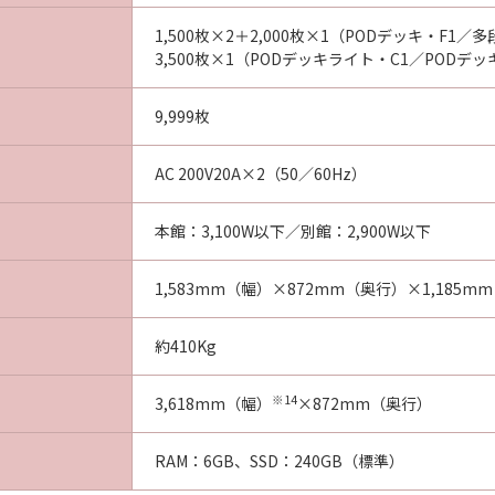
1,500枚×2＋2,000枚×1（PODデッキ・F1／
3,500枚×1（PODデッキライト・C1／PODデッ
9,999枚
AC 200V20A×2（50／60Hz）
本館：3,100W以下／別館：2,900W以下
1,583mm（幅）×872mm（奥行）×1,185m
約410Kg
※14
3,618mm（幅）
×872mm（奥行）
RAM：6GB、SSD：240GB（標準）