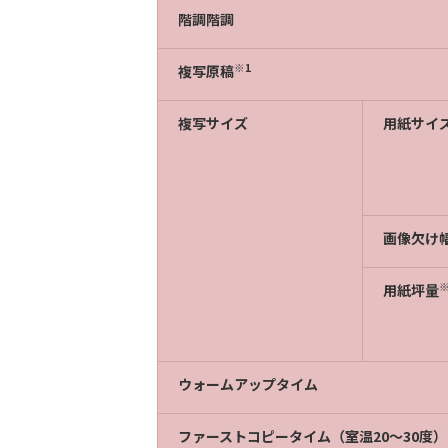
階調階調
※1
複写原稿
複写サイズ
用紙サイ
画像欠け
※
用紙坪量
ウォームアップタイム
ファーストコピータイム（室温20～30度）