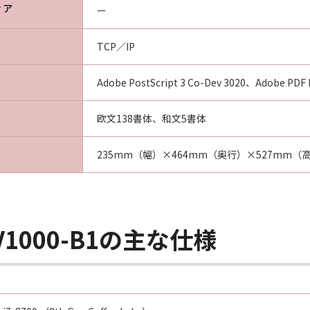
ィア
ー
TCP／IP
Adobe PostScript 3 Co-Dev 3020、Adobe PDF P
欧文138書体、和文5書体
235mm（幅）×464mm（奥行）×527mm（
R V1000-B1の主な仕様