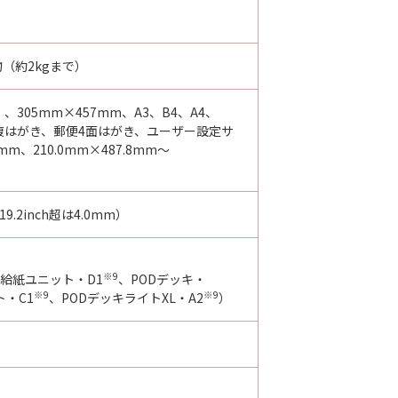
（約2kgまで）
）、305mm×457mm、A3、B4、A4、
復はがき、郵便4面はがき、ユーザー設定サ
7mm、210.0mm×487.8mm～
.2inch超は4.0mm）
※9
給紙ユニット・D1
、PODデッキ・
※9
※9
ト・C1
、PODデッキライトXL・A2
）