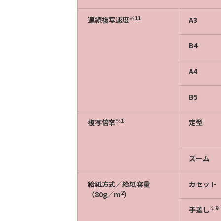
※11
連続複写速度
A3
B4
A4
B5
※1
複写倍率
定型
ズーム
給紙方式／給紙容量
カセット
2
（80g／m
）
※9
手差し