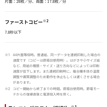
片面：28枚／分、両面：17.8枚／分
※2
ファーストコピー
7.8秒以下
A4片面等倍時。普通紙、同一データを連続印刷した場合の
※1
速度です（コピーは原稿台使用時）。はがきや小サイズ紙
など、用紙の種類・サイズ・送り方向などによっては印刷
速度が低下します。また連続印刷時に、複合機本体の温度
調整や画質調整のため動作を休止もしくは遅くさせる場合
があります。
コピー開始から終了までの時間。原稿台使用時。節電モー
※2
ドからの復帰直後と電源投入時を除く。
※1