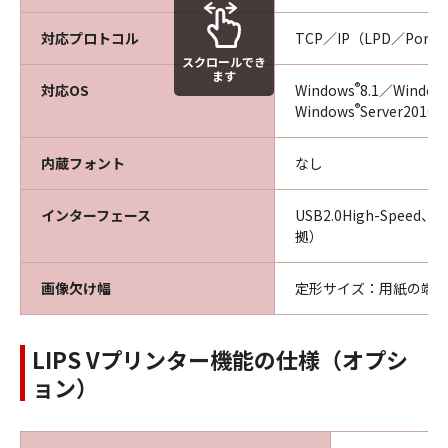
対応プロトコル
TCP／IP（LPD／Port9
スクロールでき
ます
®
対応OS
Windows
8.1／Window
®
Windows
Server2016
内蔵フォント
なし
インターフェース
USB2.0High-Speed、E
拠）
画像欠け幅
定形サイズ：用紙の端か
LIPS Vプリンター機能の仕様（オプシ
ョン）