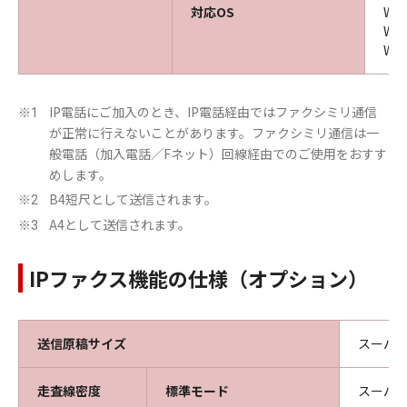
対応OS
Win
Win
Win
IP電話にご加入のとき、IP電話経由ではファクシミリ通信
※1
が正常に行えないことがあります。ファクシミリ通信は一
般電話（加入電話／Fネット）回線経由でのご使用をおすす
めします。
B4短尺として送信されます。
※2
A4として送信されます。
※3
IPファクス機能の仕様（オプション）
送信原稿サイズ
スーパー
走査線密度
標準モード
スーパー