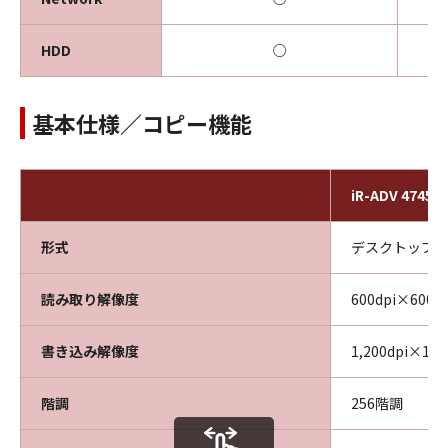
HDD
○
基本仕様／コピー機能
iR-ADV 4745F
形式
デスクトップ
読み取り解像度
600dpi×600dp
書き込み解像度
1,200dpi×1
階調
256階調