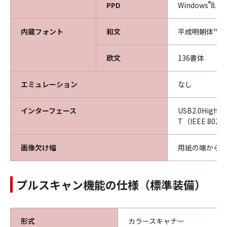
®
PPD
Windows
8.1
内蔵フォント
和文
平成明朝体™W
欧文
136書体
エミュレーション
なし
インターフェース
USB2.0High-
T（IEEE 802
画像欠け幅
用紙の端から上
プルスキャン機能の仕様（標準装備）
形式
カラースキャナー