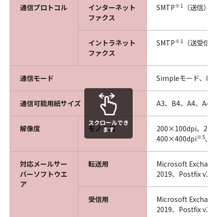
※1
通信プロトコル
インターネット
SMTP
（送信）／
ファクス
※1
イントラネット
SMTP
（送受信）
ファクス
通信モード
Simpleモード、Fu
通信可能用紙サイズ
A3、B4、A4、A4R
スクロールでき
解像度
モノクロ
200×100dpi、200
ます
※5
400×400dpi
、6
対応メールサー
転送用
Microsoft Exchan
バーソフトウエ
2019、Postfix v2.1
ア
受信用
Microsoft Exchan
2019、Postfix v2.1