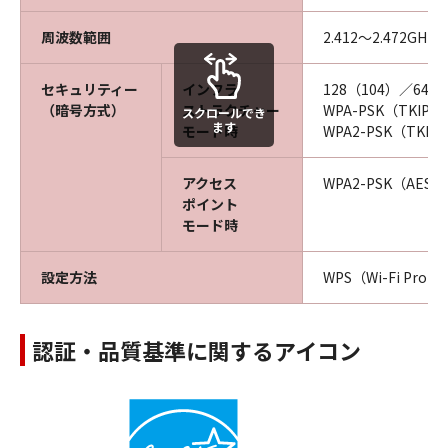
周波数範囲
2.412～2.472GHz
セキュリティー
インフラ
128（104）／64（4
（暗号方式）
ストラクチャー
WPA-PSK（TKIP／
スクロールでき
ます
モード時
WPA2-PSK（TKIP
アクセス
WPA2-PSK（AES-
ポイント
モード時
設定方法
WPS（Wi-Fi Prot
認証・品質基準に関するアイコン