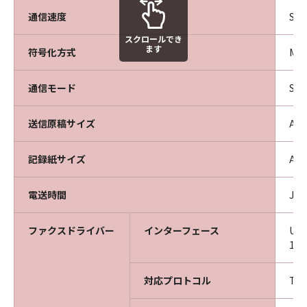
通信速度
Sup
スクロールでき
ます
符号化方式
MH
通信モード
Su
送信原稿サイズ
A3
記録紙サイズ
A3
電送時間
JB
ファクスドライバー
インターフェース
USB
10
対応プロトコル
TC