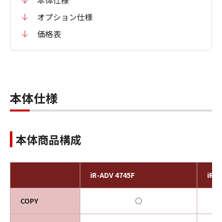
本体仕様
オプション仕様
価格表
本体仕様
本体商品構成
iR-ADV 4745F
iR-A
COPY
○