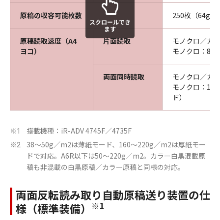
原稿の収容可能枚数
250枚（64g／
スクロールでき
ます
原稿読取速度（A4
片面読取
モノクロ／カラー
ヨコ）
モノクロ：80ペ
両面同時読取
モノクロ／カラー
モノクロ：160
ド）
搭載機種：iR-ADV 4745F／4735F
※1
38～50g／m2は薄紙モード、160～220g／m2は厚紙モー
※2
ドで対応。A6R以下は50～220g／m2。カラー白黒混載原
稿も非混載の白黒原稿／カラー原稿と同様の対応。
両面反転読み取り自動原稿送り装置の仕
※1
様（標準装備）