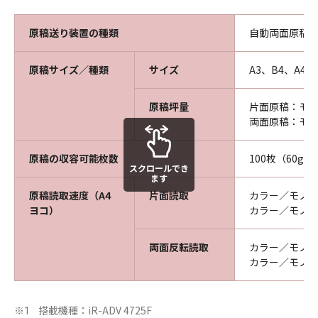
原稿送り装置の種類
自動両面原稿
原稿サイズ／種類
サイズ
A3、B4、A4、
原稿坪量
片面原稿：モノク
両面原稿：モノク
原稿の収容可能枚数
100枚（60g／
スクロールでき
ます
原稿読取速度（A4
片面読取
カラー／モノクロ
ヨコ）
カラー／モノクロ
両面反転読取
カラー／モノクロ
カラー／モノクロ
搭載機種：iR-ADV 4725F
※1