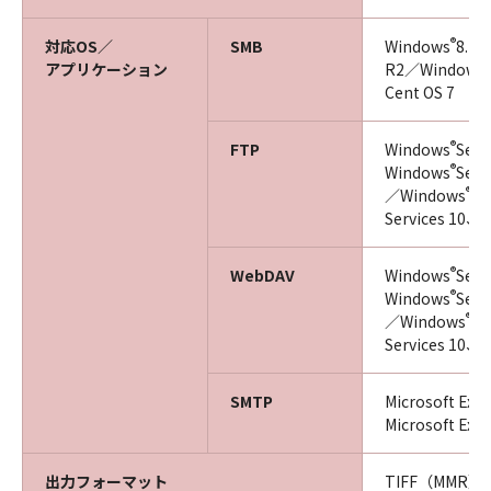
®
対応OS／
SMB
Windows
8.1
®
アプリケーション
R2／Windows
Cent OS 7
®
FTP
Windows
Serv
®
Windows
Serv
®
／Windows
Se
Services 10、C
®
WebDAV
Windows
Serv
®
Windows
Serv
®
／Windows
Se
Services 10、
SMTP
Microsoft Exc
Microsoft Exc
出力フォーマット
TIFF（MMR）