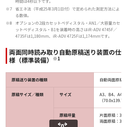
時間は4秒以下です。
省エネ法（平成25年3月1日付）で定められた測定方法によ
※7
る数値。
オプションの2段カセットペディスタル・AN1／大容量カセ
※8
ットペディスタル・B1を装着時の高さはiR-ADV 4745F／
4735Fは1,180mm、iR-ADV 4725Fは1,174mmです。
両面同時読み取り自動原稿送り装置の仕
※1
様（標準装備）
原稿送り装置の種類
自動両面原稿
原稿サイズ／種類
サイズ
A3、B4、A4
（70.0x139.7
原稿坪量
片面原稿：38～
両面原稿：38～