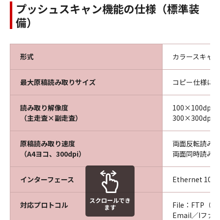
プッシュスキャン機能の仕様（標準装
備）
形式
カラースキャ
最大原稿読み取りサイズ
コピー仕様に
読み取り解像度
100×100dpi、
（主走査×副走査）
300×300dpi、
原稿読み取り速度
両面反転読み取
（A4ヨコ、300dpi）
両面同時読み取
インターフェース
Ethernet 10
スクロールでき
対応プロトコル
File：FTP（
ます
Email／Iフ