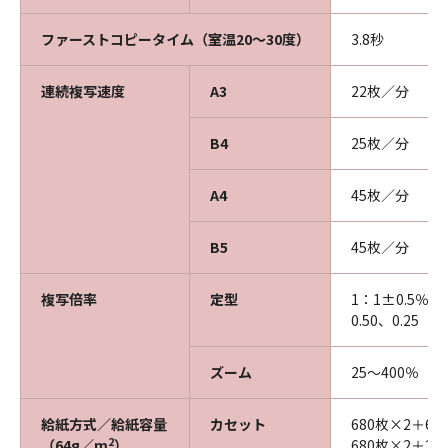
ファーストコピータイム（室温20～30度）
3.8秒
連続複写速度
A3
22枚／分
B4
25枚／分
A4
45枚／分
B5
45枚／分
複写倍率
定型
1：1±0.5％、1.
0.50、0.25
ズーム
25～400％（
給紙方式／給紙容量
カセット
680枚×2＋6
2
（64g／m
）
680枚×2＋2