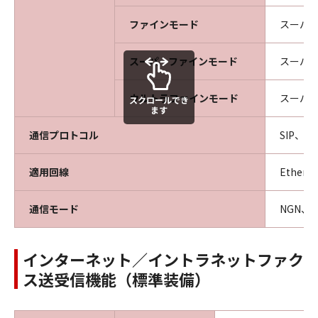
ファインモード
スーパー
スーパーファインモード
スーパー
ウルトラファインモード
スーパー
スクロールでき
ます
通信プロトコル
SIP、JT-
適用回線
Ethern
通信モード
NGN、
インターネット／イントラネットファク
ス送受信機能（標準装備）