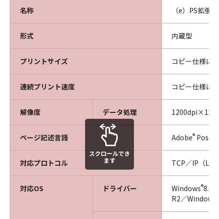
名称
（e）PS拡張キ
形式
内蔵型
プリントサイズ
コピー仕様に
連続プリント速度
コピー仕様に
解像度
データ処理
1200dpi×120
®
ページ記述言語
Adobe
PostSc
スクロールでき
ます
対応プロトコル
TCP／IP（LPD
®
対応OS
ドライバー
Windows
8.1
®
R2／Windows