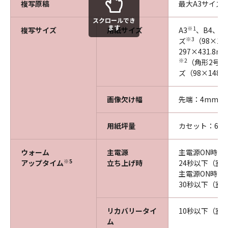
複写原稿
最大A3サイズ
スクロールでき
ます
※1
複写サイズ
用紙サイズ
A3
、B4、A4
※3
ズ
（98×14
297×431
※2
（角形2号、
ズ（98×148～
画像欠け幅
先端：4mm、左
用紙坪量
カセット：60～
ウォーム
主電源
主電源ON時の
※5
アップタイム
立ち上げ時
24秒以下（室温
主電源ON時の
30秒以下（室温
リカバリータイ
10秒以下（室温
ム