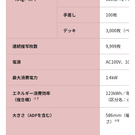
手差し
100枚
デッキ
3,000枚（ペ
連続複写枚数
9,999枚
電源
AC100V、10.
最大消費電力
1.4kW
エネルギー消費効率
123kWh／年
※7
（複合機）
（区分名：c）
大きさ（ADFを含む）
586mm（幅）
※8
さ）