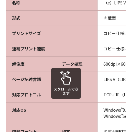
名称
（e）LIPS V
形式
内蔵型
プリントサイズ
コピー仕様に
連続プリント速度
コピー仕様に
解像度
データ処理
600dpi×600dp
ページ記述言語
LIPS V（LIPS L
スクロールでき
ます
対応プロトコル
TCP／IP（LPD
®
対応OS
Windows
8.1
®
Windows
Ser
内蔵フォント
和文
平成明朝体™W