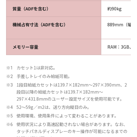
質量（ADFを含む）
約90kg
機械占有寸法（ADFを含む）
889mm（幅）
メモリー容量
RAM：3GB、
カセット1は非対応。
※1
手差しトレイのみ給紙可能。
※2
1段目給紙カセットは139.7×182mm～297×390mm、2
※3
段目以降の給紙カセットは139.7×182mm～
297×431.8mmのユーザー設定サイズを使用可能です。
52～59g／m2は、送り方向縦目のみ。
※4
使用環境、使用条件によって変わることがあります。
※5
使用状況により高速起動されない場合があります。なお、
※6
タッチパネルディスプレーのキー操作が可能になるまでの