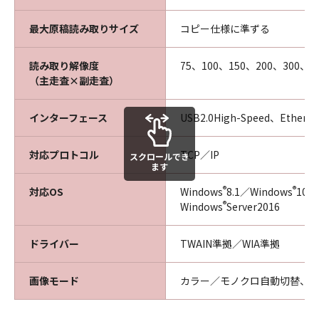
最大原稿読み取りサイズ
コピー仕様に準ずる
読み取り解像度
75、100、150、200、300、40
（主走査×副走査）
インターフェース
USB2.0High-Speed、Ethern
対応プロトコル
TCP／IP
スクロールでき
ます
®
®
対応OS
Windows
8.1／Windows
10／
®
Windows
Server2016
ドライバー
TWAIN準拠／WIA準拠
画像モード
カラー／モノクロ自動切替、カ