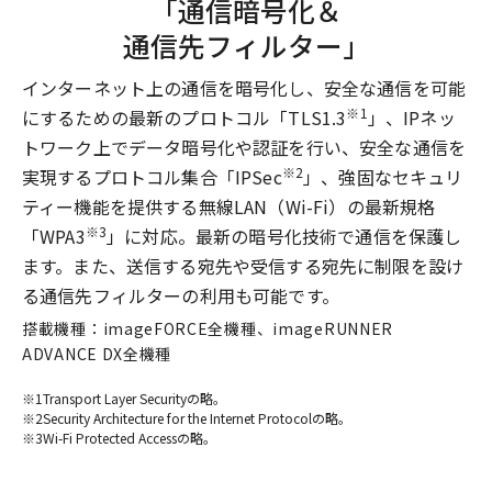
「通信暗号化＆
通信先フィルター」
インターネット上の通信を暗号化し、安全な通信を可能
※1
にするための最新のプロトコル「TLS1.3
」、IPネッ
トワーク上でデータ暗号化や認証を行い、安全な通信を
※2
実現するプロトコル集合「IPSec
」、強固なセキュリ
ティー機能を提供する無線LAN（Wi-Fi）の最新規格
※3
「WPA3
」に対応。最新の暗号化技術で通信を保護し
ます。また、送信する宛先や受信する宛先に制限を設け
る通信先フィルターの利用も可能です。
搭載機種：imageFORCE全機種、imageRUNNER
ADVANCE DX全機種
※1
Transport Layer Securityの略。
※2
Security Architecture for the Internet Protocolの略。
※3
Wi-Fi Protected Accessの略。