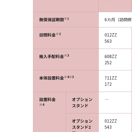
※1
無償保証期間
6カ月（訪問
※2
訪問料金
012ZZ
563
※3
搬入手配料金
608ZZ
252
※4※5
本体設置料金
711ZZ
172
設置料金
オプション
―
※4
スタンド
オプション
012ZZ
スタンド2
543