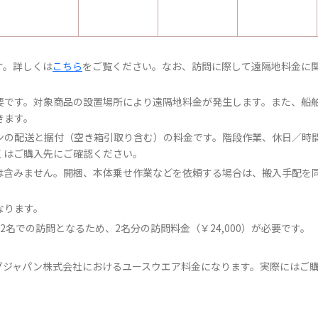
す。詳しくは
こちら
をご覧ください。なお、訪問に際して遠隔地料金に
要です。対象商品の設置場所により遠隔地料金が発生します。また、船
きます。
ンの配送と据付（空き箱引取り含む）の料金です。階段作業、休日／時
くはご購入先にご確認ください。
は含みません。開梱、本体乗せ作業などを依頼する場合は、搬入手配を
なります。
名での訪問となるため、2名分の訪問料金（￥24,000）が必要です。
グジャパン株式会社におけるユースウエア料金になります。実際にはご