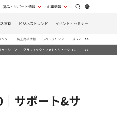
製品・サポート情報
企業情報
導入事例
ビジネストレンド
イベント・セミナー
リンター
純正用紙情報
ラベルプリンター
業務用モバイルプリンター
ソリューション
グラフィック・フォトソリューション
ポスタークラウド連携
-200｜サポート&サ