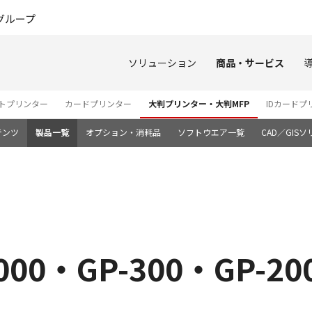
このページの本文へ
グループ
ソリューション
商品・サービス
ートプリンター
カードプリンター
大判プリンター・大判MFP
IDカードプ
テンツ
製品一覧
オプション・消耗品
ソフトウエア一覧
CAD／GIS
2000・GP-300・GP