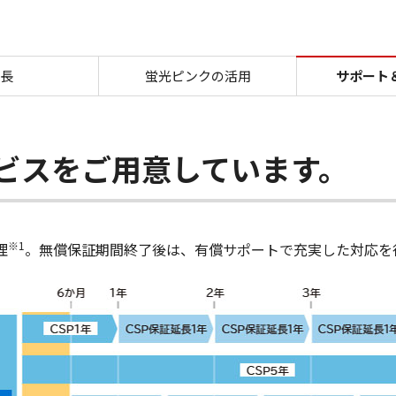
GP-4000・GP-2000・GP
長
蛍光ピンクの活用
サポート
ビスをご用意しています。
※1
理
。無償保証期間終了後は、有償サポートで充実した対応を