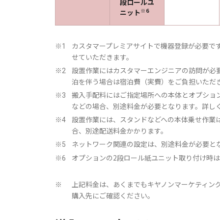
段ロールユ
※6
ニット
カスタマープレミアサイトで機器登録が必要で
※1
せていただきます。
設置作業にはカスタマーエンジニアの訪問が必
※2
泊を伴う場合は宿泊費（実費）をご負担いただ
搬入手配料にはご指定場所への本体とオプショ
※3
などの場合、別途料金が必要となります。詳し
設置作業には、スタンドなどへの本体乗せ作業
※4
合、別途配送料金かかります。
ネットワーク関連の設定は、別途料金が必要と
※5
オプションの2段ロール紙ユニット取り付け時は2
※6
上記料金は、あくまでもキヤノンマーケティン
※
購入先にご確認ください。