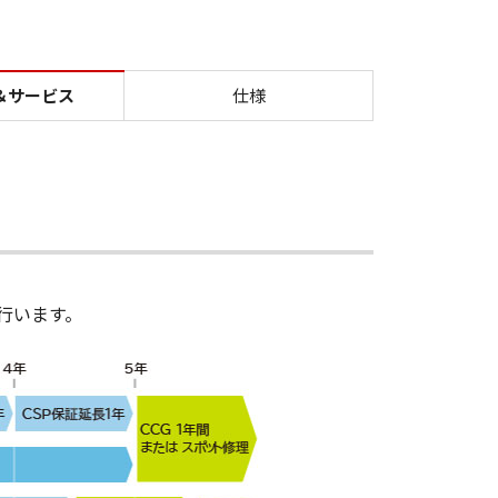
-300・GP-200 サポート＆サービス | 大判プリンターimage
＆サービス
仕様
行います。