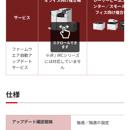
オフィス向け複合機
レーザービームプリ
ンター／スモールオ
フィス向け複合機
サービス
スクロールでき
ます
ファームウ
○
-
エア自動ア
※iR / iRCシリーズ
ップデート
には対応していませ
サービス
ん
仕様
アップデート確認間隔
毎週／隔週の設定