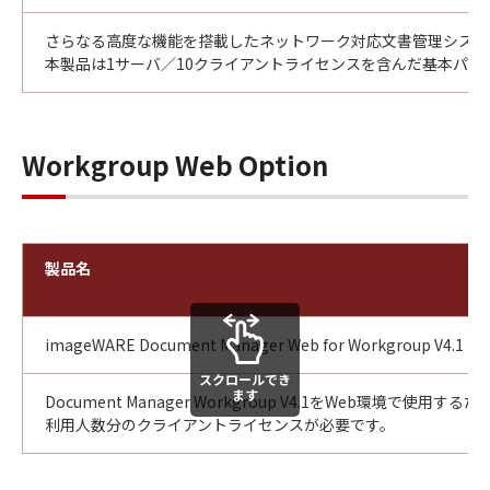
さらなる高度な機能を搭載したネットワーク対応文書管理システ
本製品は1サーバ／10クライアントライセンスを含んだ基本パッ
Workgroup Web Option
製品名
imageWARE Document Manager Web for Workgroup V4.1
スクロールでき
ます
Document Manager Workgroup V4.1をWeb環境で使用
利用人数分のクライアントライセンスが必要です。