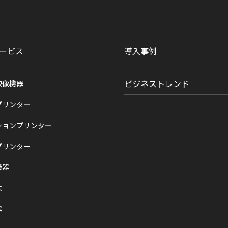
ービス
導入事例
ビジネストレンド
映像機器
プリンタ―
ションプリンタ―
プリンター
機器
末
器