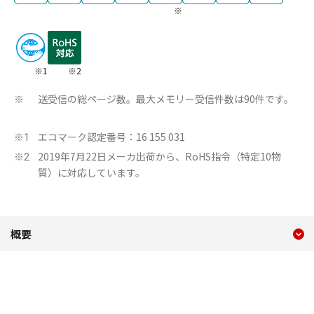
※
※1
※2
送受信の総ページ数。最大メモリー受信件数は90件です。
※
エコマーク認定番号：16 155 031
※1
2019年7月22日メーカ出荷から、RoHS指令（特定10物
※2
質）に対応しています。
現在のコンテンツ
概要 L410
概要
コンテンツメニュー