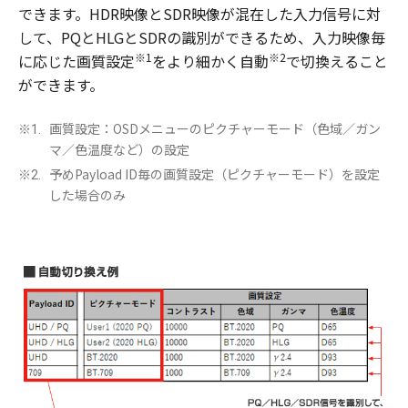
できます。HDR映像とSDR映像が混在した入力信号に対
して、PQとHLGとSDRの識別ができるため、入力映像毎
※1
※2
に応じた画質設定
をより細かく自動
で切換えること
ができます。
画質設定：OSDメニューのピクチャーモード（色域／ガン
※1.
マ／色温度など）の設定
予めPayload ID毎の画質設定（ピクチャーモード）を設定
※2.
した場合のみ