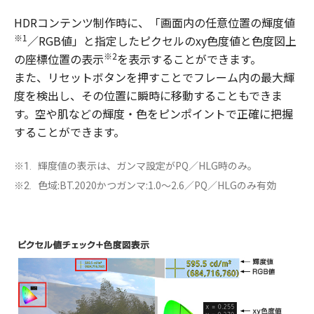
HDRコンテンツ制作時に、「画面内の任意位置の輝度値
※1
／RGB値」と指定したピクセルのxy色度値と色度図上
※2
の座標位置の表示
を表示することができます。
また、リセットボタンを押すことでフレーム内の最大輝
度を検出し、その位置に瞬時に移動することもできま
す。空や肌などの輝度・色をピンポイントで正確に把握
することができます。
輝度値の表示は、ガンマ設定がPQ／HLG時のみ。
※1.
色域:BT.2020かつガンマ:1.0～2.6／PQ／HLGのみ有効
※2.