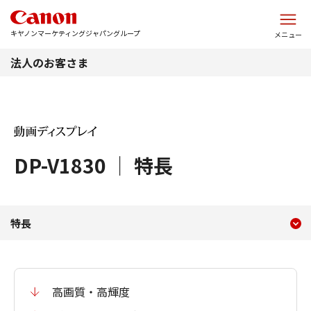
このページの本文へ
キヤノンマーケティングジャパングループ
メニュー
法人のお客さま
DP-V1830 ｜ 特長
現在のコンテンツ
特長 DP-V1830
特長
コンテンツメニュー
高画質・高輝度