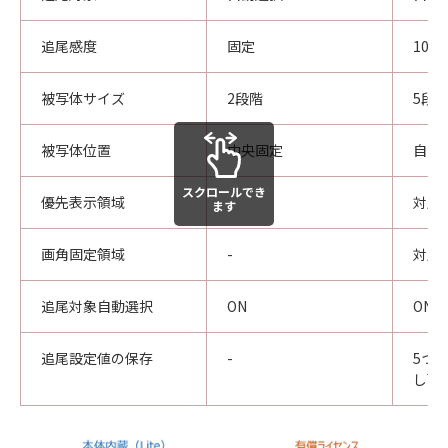
追尾感度
固定
10
被写体サイズ
2段階
5段
被写体位置
中央固定
自由
スクロールでき
優先表示領域
-
対応
ます
画角固定領域
-
対応
追尾対象自動選択
ON
ON／
追尾設定値の保存
-
5つ
し可