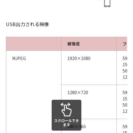
USB出力される映像
解像度
フレ
MJPEG
1920×1080
59.94
15.00
50.00
12.50
1280×720
59.94
15.00
50.00
12.50
スクロールでき
ます
640×360
59.94
15.00