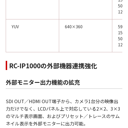
50.00
12.50
YUV
640×360
59.94
15.00
50.00
12.50
RC-IP1000の外部機器連携強化
外部モニター出力機能の拡充
SDI OUT／HDMI OUT端子から、カメラ1台分の映像出
力だけでなく、LCDパネル上で対応している2×2、3×3
のマルチ表示画面、およびプリセット／トレースのサム
ネイル表示を外部モニターに出力可能。