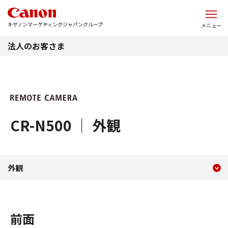
このページの本文へ
キヤノンマーケティングジャパングループ
メニュー
法人のお客さま
CR-N500 ｜ 外観
現在のコンテンツ
外観 CR-N500
外観
コンテンツメニュー
前面