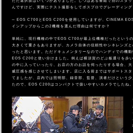
ただ選択肢はいくつかありました。じつはある番組で別のスタッ
んですけど、実際にテスト撮影をしてポスプロでグレーディング
─ EOS C700とEOS C200を使用していますが、CINEMA EO
インアップからこの2機種を選んだ理由は何ですか？
単純に、現行機種の中でEOS C700が最上位機種だったという
大きくて重さもありますが、カメラ自体の信頼性やシネレンズと
ったと思います。ただドキュメンタリーなのでハンディでの機動
EOS C200と使い分けました。例えば横須賀のどぶ板通りを歩
の中に入っていったり、お店の方のお話を伺ったりする場合、大
威圧感を感じさせてしまいます。店に入る前まではサポートスタ
てましたが、店内では照明部、録音部、監督、演者だけという少
たので、EOS C200はコンパクトで扱いやすいカメラでしたね