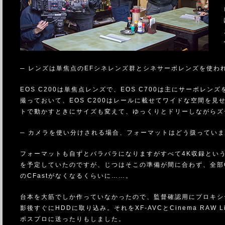
─ レンズは単焦点のEFシネレンズ群とシネサーボレンズを使わ
EOS C200は単焦点レンズで、EOS C700は主にサーボレ
撮っておいて、EOS C200はレールに載せてワイドな空間を見
トで動かすときにサイズも変えて、ゆっくりとドリーしながらズ
─ カメラを使い分けされる場合、フォーマットはどう扱ってい
フォーマットも自ずとバラバラになりますがすべて4K収録とい
を予定していたのですが、じつはそこの準備が間に合わず、全部C
のCFastがなくなるくらいに……。
台本を大筋でしか作っていなかったので、監督確認用にプロキシ
影後すぐにHDDに取り込み。それをXF-AVCとCinema RAW
ポスプロに送ったりもしました。