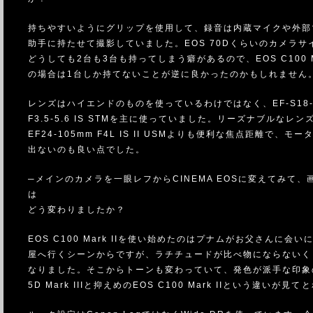
持ちやすいようにグリップを使用して、録音は内蔵マイクや外部
助手に持たせて撮影していました。EOS 70Dくらいのカメラサ
どうしても2台も3台も持ってしまう癖があるので、EOS C100 Ma
の場合は1台しか持てないことが逆に良かったのかもしれません
レンズはハイエンドのものを使っているわけではなく、EF-S18-
F3.5-5.6 IS STMを主に使っていました。リーズナブルなレン
EF24-105mm F4L IS II USMよりも便利な焦点距離で、モ
出ないのも良い点でした。
─メインのカメラを一眼レフからCINEMA EOSに変えてみて、
は
どう変わりましたか？
EOS C100 Mark IIを使い始めたのはプナムがお父さんに会い
屋へ行くシーンからですが、ラチチュードが比べ物にならないく
なりました。そこからトーンも変わっていて、発色が派手な印象
5D Mark IIIと抑えめのEOS C100 Mark IIという違いが見