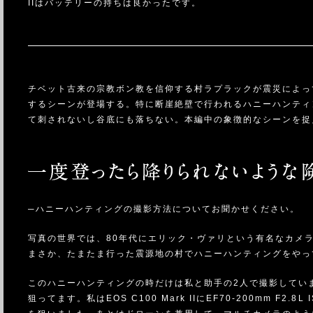
IIはバッテリーの持ちは良かったです。
チベット古来の宗教ボン教を信仰する村ラプラックが震災によっ
するシーンが登場する。特に断崖絶壁で行われるハニーハンティ
て刺されないし谷底にも落ちない。本編中の象徴的なシーンを捉
─ハニーハンティングの撮影方法についてお聞かせください。
写真の世界では、80年代にエリック・ヴァリという有名なカメ
まさか、たまたま行った震源地の村でハニーハンティングをやっ
このハニーハンティングの時だけは私と助手の2人で撮影しています。助手
狙ってます。私はEOS C100 Mark IIにEF70-200mm 