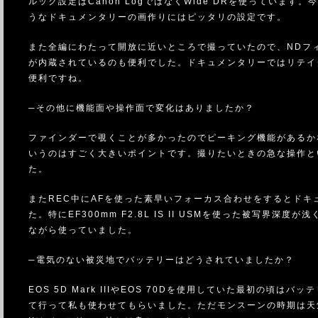
ルック設定はCanon LogではなくWide DRを使っています。
うなドキュメンタリーの画作りにはピッタリの設定です。
また全編にわたって開放に近いところで撮っていたので、NDフ
が内蔵されているのも便利でした。ドキュメンタリーではリテイ
便利ですね。
─その他に機能面や操作面で変化はありましたか？
ファインダーで覗くことが多かったのでピーキング機能があるか
いうのはすごく大きいポイントです。撮りたいときの急な操作と
た。
またREC中にAFを使った素早いフォーカス合わせをするとド
た。特にEF300mm F2.8L IS II USMを使った被写
ながら使っていました。
─電気のない被災地でバッテリーはどうされていましたか？
EOS 5D Mark IIIやEOS 70Dを使用していた最初の
て行って私も使わせてもらいました。ただモンスーンの時期は天気が