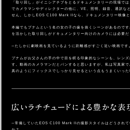
「取り回し」がイニシアチブをとるドキュメンタリーの現場では
でカメラマンやディレクターの他に、VE、照明、録音、通訳な
せん。しかしEOS C100 Mark IIなら、ドキュメンタリ
本編でもプナムという名の女の子の歯を抜くシーンがあるのです
を活かした取り回しがドキュメンタリー向けのカメラには必要だ
─たしかに劇映画を見ているように距離感がすごく近い映画です
プナムがお父さんの手の中で目を瞑る印象的なシーンも、レンズはEF-S
す。動画のカメラマンだとパンすると思いますが、私は写真家で
真のようにフィックスでしっかり見せるという点もうまくいった
─常備していたEOS C100 Mark IIの撮影スタイルはどうされ
か？