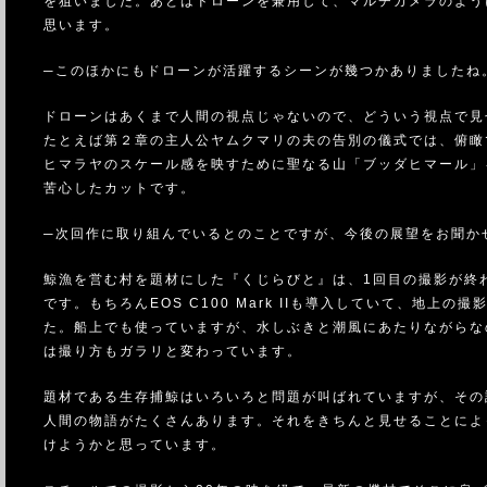
を狙いました。あとはドローンを兼用して、マルチカメラのよう
思います。
─このほかにもドローンが活躍するシーンが幾つかありましたね
ドローンはあくまで人間の視点じゃないので、どういう視点で見
たとえば第２章の主人公ヤムクマリの夫の告別の儀式では、俯瞰
ヒマラヤのスケール感を映すために聖なる山「ブッダヒマール」
苦心したカットです。
─次回作に取り組んでいるとのことですが、今後の展望をお聞か
鯨漁を営む村を題材にした『くじらびと』は、1回目の撮影が終
です。もちろんEOS C100 Mark IIも導入していて、地上
た。船上でも使っていますが、水しぶきと潮風にあたりながらな
は撮り方もガラリと変わっています。
題材である生存捕鯨はいろいろと問題が叫ばれていますが、その
人間の物語がたくさんあります。それをきちんと見せることによ
けようかと思っています。