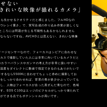
成にも生かせるクオリティだと感じました。フルHDなの
「ウレシイ重さ」で、実写合成の作り込み作業が楽しくな
のところには問題が生じる可能性もあるかもしれません
ならないですね。AVCHDとは思えない、きれいな映像
イズのイメージセンサーなので、フォーカスはシビアに合わせな
ーカスで撮影していた人には非常に向いているカメラだと
のカラーバランスやガンマの考え方が非常に扱いやすい
色温度をダイレクトに数値で指定できるのもありがたいで
影するなら5500Kに合わせてちょっと赤めに撮影してお
スをしっかり合わせれば、背景の青が多少かぶっていても
すし、人物はフォーカスが合った黒ずんだ青なので、色域
。EOS C100はエッジのピクセルがしっかり保たれて
影ができる点でもポテンシャルが高いです。