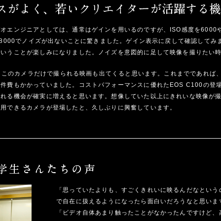
オエンジニアとしては、通常はゲインを用いるのですが、ISO感度を6000や
O8000でノイズが出ないことに驚きました。ゲイン表示に戻して確認してみま
ということが楽しみになりました。ノイズを意図的に足して映像を撮りたい
ると、このカメラだけで撮られる映画も出てくると思います。これまでであれば
件費もかかっていました。コストパフォーマンスに優れたEOS C100の登
作れる機会が確実に増えると思います。想像していた以上にきれいな映像が撮
活用できるカメラが登場したと、久しぶりに興奮しています。
「思っていたよりも、すごくきれいに映るんだなという
で自在に扱えるようになったら面白いだろうなと思いま
「ビデオ自体あまり触ったことがなかったんですけど、