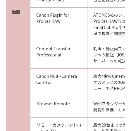
動画
Canon Plugin for
ATOMOS社のレコ
ProRes RAW
ProRes RAW形
Final Cut Pr
理で現像／調整する
Content Transfer
動画・静止画ファイ
Professional
ンへの転送（iOS／An
サーバーへの転送
Canon Multi-Camera
最大4台のCinema
Control
オカメラとの無線接
ュー、同時RECや
Browser Remote
Webブラウザーか
閲覧や保存、カメラ
リモートカメラコントロ
最大20台までのカ