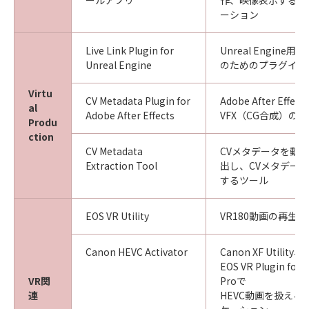
ールアプリ
作、映像表示するた
ーション
Live Link Plugin for
Unreal Engin
Unreal Engine
のためのプラグイン
Virtu
CV Metadata Plugin for
Adobe After Eff
al
Adobe After Effects
VFX（CG合成）の
Produ
ction
CV Metadata
CVメタデータを動
Extraction Tool
出し、CVメタデー
するツール
EOS VR Utility
VR180動画の再生
Canon HEVC Activator
Canon XF Utility、E
EOS VR Plugin for 
VR関
Proで
連
HEVC動画を扱える