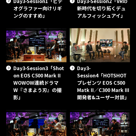
Day3-Session1「ビデ
Day3-Session2「VRの
オグラファー向けリギ
新時代を切り拓くデュ
ングのすすめ」
アルフィッシュアイ」
Day3-Session3「Shot
Day3-
on EOS C500 Mark II
Session4「HOTSHOT
WOWOW連続ドラマ
プレゼンツ EOS C500
W『さまよう刃』の撮
Matk II／C300 Mark III
影」
開発者&ユーザー対談」