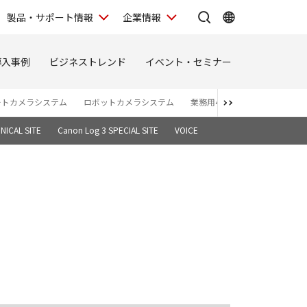
製品・サポート情報
企業情報
導入事例
ビジネストレンド
イベント・セミナー
ートカメラシステム
ロボットカメラシステム
業務用4Kディスプレイ
バー
NICAL SITE
Canon Log 3 SPECIAL SITE
VOICE