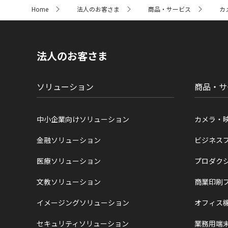
サ
Home
法人のお客さま
商品・サービス
カ
イ
ト
内
の
現
法人のお客さま
在
位
置
ソリューション
商品・サ
中小企業向けソリューション
カメラ・
金融ソリューション
ビジネス
医療ソリューション
プロダク
文教ソリューション
商業印刷
イメージングソリューション
オフィス
セキュリティソリューション
業務用端