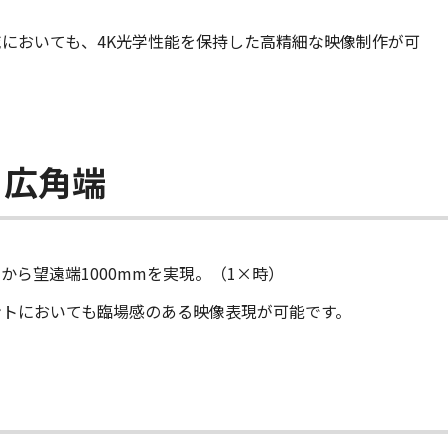
においても、4K光学性能を保持した高精細な映像制作が可
・広角端
mから望遠端1000mmを実現。（1×時）
ントにおいても臨場感のある映像表現が可能です。