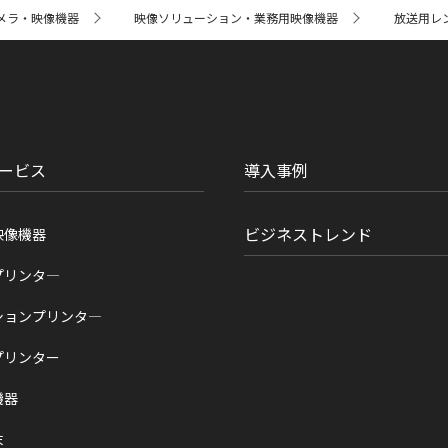
メラ・映像機器
映像ソリューション・業務用映像機器
放送用レ
ービス
導入事例
ビジネストレンド
映像機器
プリンタ―
ションプリンタ―
プリンター
機器
末