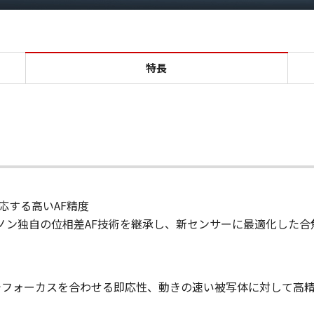
特長 UHD DIGISUPER 122 A
特長
応する高いAF精度
の高いキヤノン独自の位相差AF技術を継承し、新センサーに最適化
でフォーカスを合わせる即応性、動きの速い被写体に対して高