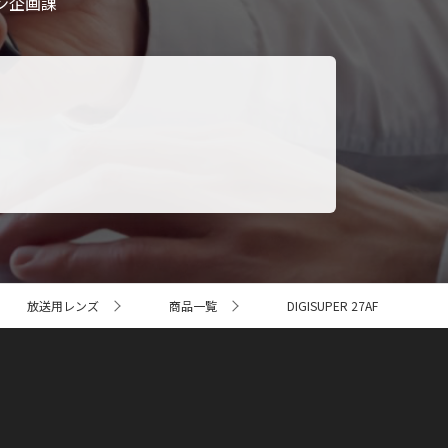
ン企画課
放送用レンズ
商品一覧
DIGISUPER 27AF