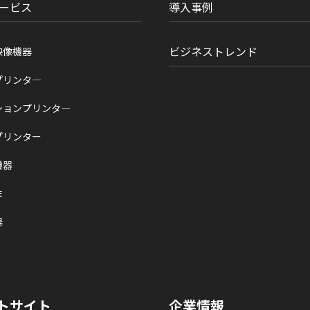
ービス
導入事例
ビジネストレンド
映像機器
プリンタ―
ションプリンタ―
プリンター
機器
末
器
トサイト
企業情報