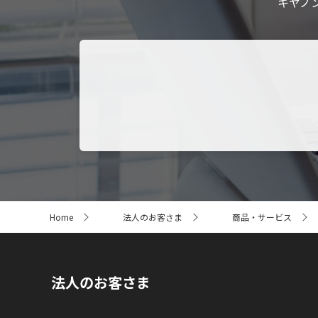
キヤノ
サ
Home
法人のお客さま
商品・サービス
イ
ト
内
の
現
法人のお客さま
在
位
置