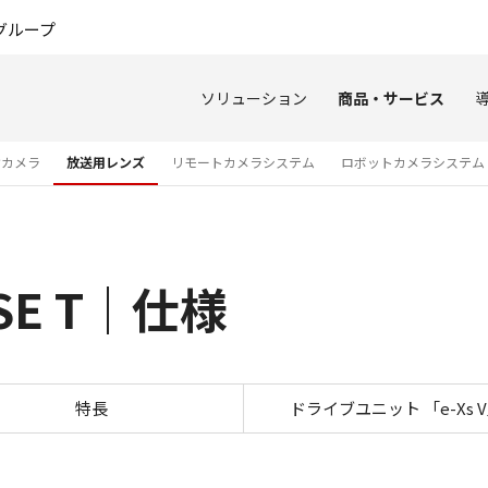
このページの本文へ
グループ
ソリューション
商品・サービス
オカメラ
放送用レンズ
リモートカメラシステム
ロボットカメラシステム
ASE T｜仕様
仕様 CJ27e×7.3B IASE T
特長
ドライブユニット 「e-Xs 