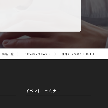
商品一覧
CJ27e×7.3B IASE T
仕様 CJ27e×7.3B IASE T
イベント・セミナー