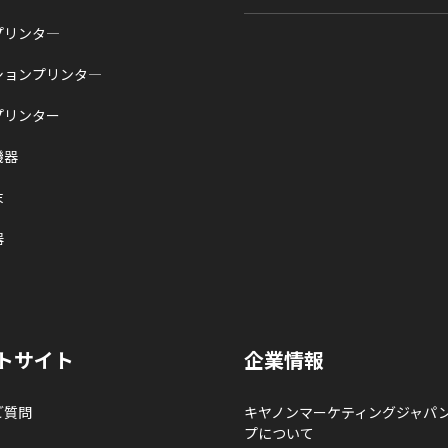
プリンタ―
ションプリンタ―
プリンター
機器
末
器
トサイト
企業情報
ご質問
キヤノンマーケティングジャパ
プについて