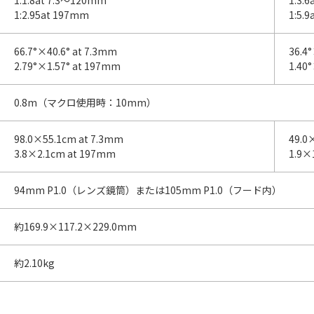
1:1.8at 7.3～120mm
1:3.
1:2.95at 197mm
1:5.
66.7°×40.6° at 7.3mm
36.4
2.79°×1.57° at 197mm
1.40
0.8m（マクロ使用時：10mm）
98.0×55.1cm at 7.3mm
49.0
3.8×2.1cm at 197mm
1.9×
94mm P1.0（レンズ鏡筒）または105mm P1.0（フード内）
約169.9×117.2×229.0mm
約2.10kg