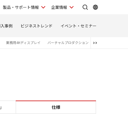
製品・サポート情報
企業情報
導入事例
ビジネストレンド
イベント・セミナー
業務用4Kディスプレイ
バーチャルプロダクション
関連商品・アライア
V」
仕様