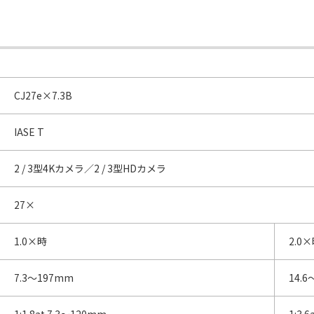
CJ27e×7.3B
IASE T
2 / 3型4Kカメラ／2 / 3型HDカメラ
27×
1.0×時
2.0
7.3～197mm
14.