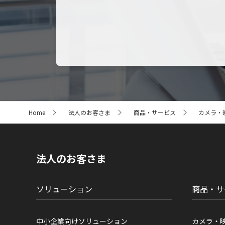
サ
Home
法人のお客さま
商品・サービス
カメラ・
イ
ト
内
の
現
法人のお客さま
在
位
置
ソリューション
商品・サ
中小企業向けソリューション
カメラ・