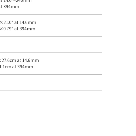
6at 14.6～240mm
9at 394mm
°×21.0° at 14.6mm
°×0.79° at 394mm
×27.6cm at 14.6mm
1.1cm at 394mm