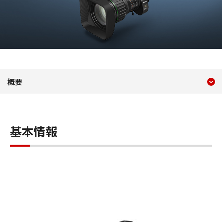
現在のコンテンツ
CJ24e×7.5B IASE T
概要
コンテンツメニュー
基本情報