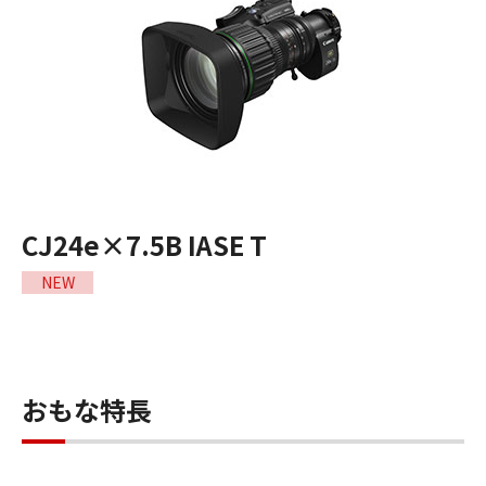
CJ24e×7.5B IASE T
NEW
おもな特長