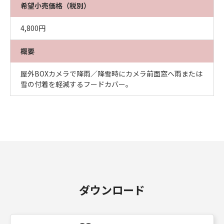
希望小売価格（税別）
4,800円
概要
屋外BOXカメラで降雨／降雪時にカメラ前面窓へ雨または
雪の付着を軽減するフードカバー｡
ダウンロード