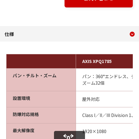
現在のコンテンツ
AXIS XPQ1785 仕様
仕様
コンテンツメニュー
AXIS XPQ1785
パン・チルト・ズーム
パン：360°エンドレス、チル
ズーム32倍
設置環境
屋外対応
防爆対応規格
Class I／II／III Division 
最大解像度
1920×1080