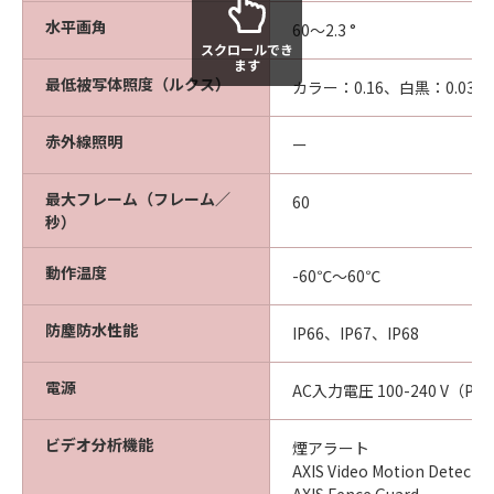
水平画角
60～2.3 °
スクロールでき
ます
最低被写体照度（ルクス）
カラー：0.16、白黒：0.03
赤外線照明
ー
最大フレーム（フレーム／
60
秒）
動作温度
-60℃～60℃
防塵防水性能
IP66、IP67、IP68
電源
AC入力電圧 100-240 V（P
ビデオ分析機能
煙アラート
AXIS Video Motion Detectio