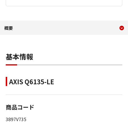
現在のコンテンツ
概要 AXIS 長距離Optimiz
概要
コンテンツメニュー
基本情報
AXIS Q6135-LE
商品コード
3897V735