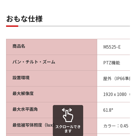
おもな仕様
商品名
M5525-E
パン・チルト・ズーム
PTZ機能
設置環境
屋外（IP66準拠
最大解像度
1920 x 1080（H
最大水平画角
61.8°
最低被写体照度（lux）
カラー：0.45
スクロールでき
ます