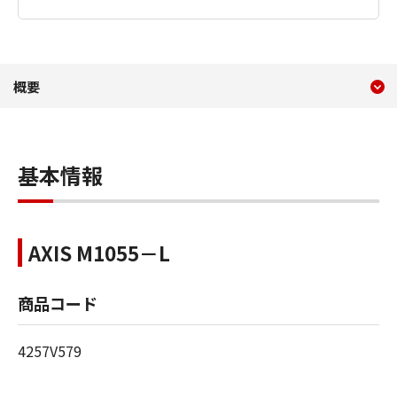
現在のコンテンツ
概要 AXIS M1055-L／AXI
概要
コンテンツメニュー
基本情報
AXIS M1055－L
商品コード
4257V579