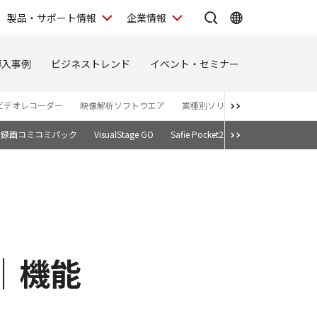
製品・サポート情報
企業情報
導入事例
ビジネストレンド
イベント・セミナー
ビデオレコーダー
映像解析ソフトウエア
業種別ソリューションサイト
ド録画コミコミパック
VisualStage GO
Safie Pocket2 シリーズ
Safie GO
es｜機能