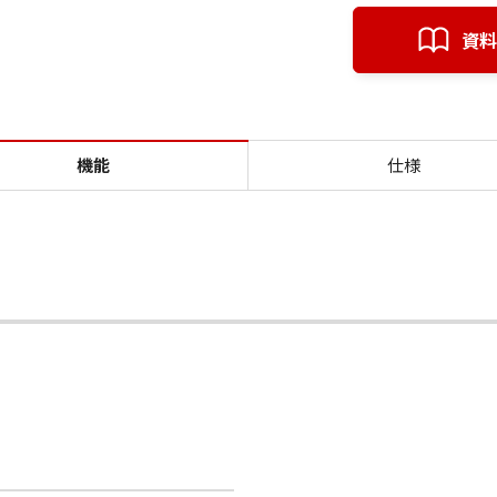
資料
機能 ハイブリッド型クラウド映像プラ
機能
仕様