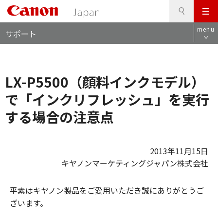
検
このページの本文へ
メ
索
ロ
ニ
menu
サポート
ー
ュ
カ
ー
ル
ナ
LX-P5500（顔料インクモデル）
ビ
で「インクリフレッシュ」を実行
する場合の注意点
2013年11月15日
キヤノンマーケティングジャパン株式会社
平素はキヤノン製品をご愛用いただき誠にありがとうご
ざいます。