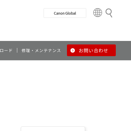
検
Canon Global
索
C
o
u
n
t
r
お問い合わせ
ロード
修理・メンテナンス
y
&
R
e
g
i
o
n