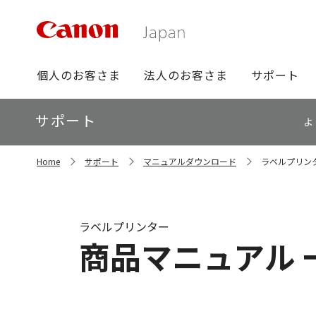
グ
個人のお客さま
法人のお客さま
サポート
ロ
ー
ロ
サポート
バ
よ
ー
ル
カ
ナ
サ
ル
Home
サポート
マニュアルダウンロード
ラベルプリンタ
イ
ビ
ナ
ト
ビ
内
の
現
ラベルプリンター
在
商品マニュアル 
位
置