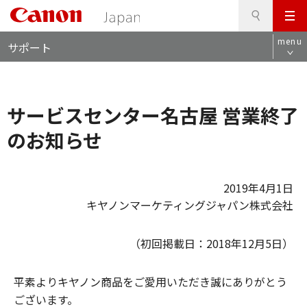
検
このページの本文へ
メ
索
ロ
ニ
menu
サポート
ー
ュ
カ
ー
ル
ナ
サービスセンター名古屋 営業終了
ビ
のお知らせ
2019年4月1日
キヤノンマーケティングジャパン株式会社
（初回掲載日：2018年12月5日）
平素よりキヤノン商品をご愛用いただき誠にありがとう
ございます。