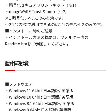
トウェア」の全部または一部を、直接または間
・暗号化セキュアプリントキット（※1）
接に輸出してはなりません。
・imageWARE Trust Stamp（※2）
６．サポートおよびアップデート
※1 暗号化レベル1のみ有効です。
キヤノン、キヤノンの子会社、関係会社、それ
※2 1台のPCで利用できるのは1台のデバイスのみです。
らの販売代理店および販売店、並びにキヤノン
■インストール時のご注意
のライセンサーは、お客様による「本ソフトウ
ェア」の使用を支援すること、および「本ソフ
・インストール方法の概要は、フォルダー内の
トウェア」に対してアップデート、バグの修正
Readme.htaをご参照してください。
あるいはサポートを行うことについて、いかな
る責任も負うものではありません。
７．保証の否認・免責
動作環境
(1) 「本ソフトウェア」は、『現状のまま』の
状態で使用許諾されます。キヤノン、キヤノン
のライセンサー、キヤノンの子会社、キヤノン
■ソフトウエア
の関連会社、それらの販売代理店または販売店
・Windows 11 64bit 日本語版/ 英語版
のいずれも、「本ソフトウェア」に関して、商
品性および特定の目的への適合性の保証を含
・Windows 10 64bit 日本語版/ 英語版
め、いかなる保証も、明示たると黙示たるとを
・Windows 8.1 64bit 日本語版/ 英語版
問わず一切しないものとします。
・Windows 8 64bit 日本語版/ 英語版