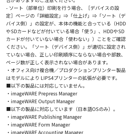
合がありますのご注意ください。
はできません。
- ソート（部単位）印刷を行う場合、［デバイスの設
(2) お客様は、「本ソフトウェア」の全部また
定］ページの「詳細設定」⇒「仕上げ」⇒「ソート（デ
は一部を修正、改変、逆コンパイル、逆アセン
バイス側）」の設定が、本体の機能と合っている（HDD
ブル、その他リバースエンジニアリング等する
やSDカードなどが付いている場合「使う」、HDDやSD
ことはできません。また第三者にこのような行
カードが付いていない場合「使わない」）ことをご確認
為をさせてはなりません。
ください。「ソート（デバイス側）」が適切に設定され
３．著作権表示
ていない場合、正しい印刷順序にならない場合や部数、
お客様は、「本ソフトウェア」に含まれるキヤ
ページ数が正しく表示されない場合があります。
ノンまたはキヤノンのライセンサーの著作権表
・オフィス向け複合機／プロダクションプリンター製品
示を変更し、除去しもしくは削除してはなりま
はモデルにより LIPS4プリンターの拡張が必要です。
せん。
４．所有権
■以下の製品には対応していません。
「本ソフトウェア」に係る権原および所有権
・imageWARE Prepress Manager
は、その内容によりキヤノンまたはキヤノンの
・imageWARE Output Manager
ライセンサーに帰属します。
■以下の製品に対応しています（日本語OSのみ）。
５．輸出
・imageWARE Publishing Manager
お客様は、日本国政府または関連する外国政府
・imageWARE Form Manager
より必要な許可等を得ることなしに、「本ソフ
・imageWARE Accounting Manager