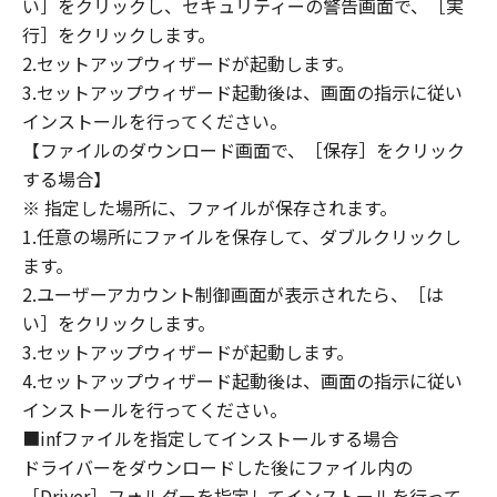
い］をクリックし、セキュリティーの警告画面で、［実
定は、本契約書の終了後も効力を有します。
９．U.S. GOVERNMENT RESTRICTED RIGHTS
行］をクリックします。
NOTICE
2.セットアップウィザードが起動します。
“米国政府エンドユーザー”とは、米国政府の機
3.セットアップウィザード起動後は、画面の指示に従い
関また団体を意味します。もしお客様が米国政
インストールを行ってください。
府エンドユーザーである場合、以下の規定が適
【ファイルのダウンロード画面で、［保存］をクリック
用されます：The SOFTWARE is a "commercial
する場合】
item," as that term is defined at 48 C.F.R.
※ 指定した場所に、ファイルが保存されます。
2.101 (Oct 1995), consisting of "commercial
1.任意の場所にファイルを保存して、ダブルクリックし
computer software" and "commercial
ます。
computer software documentation," as such
2.ユーザーアカウント制御画面が表示されたら、［は
terms are used in 48 C.F.R. 12.212 (Sept 1995).
い］をクリックします。
Consistent with 48 C.F.R. 12.212 and 48 C.F.R.
3.セットアップウィザードが起動します。
227.7202-1 through 227.7202-4 (June 1995),
all U.S. Government End Users shall acquire
4.セットアップウィザード起動後は、画面の指示に従い
the SOFTWARE with only those rights set
インストールを行ってください。
forth herein. The manufacturer is Canon
■infファイルを指定してインストールする場合
Inc./30-2, Shimomaruko 3-chome, Ohta-ku,
ドライバーをダウンロードした後にファイル内の
Tokyo 146-8501, Japan.
［Driver］フォルダーを指定してインストールを行って