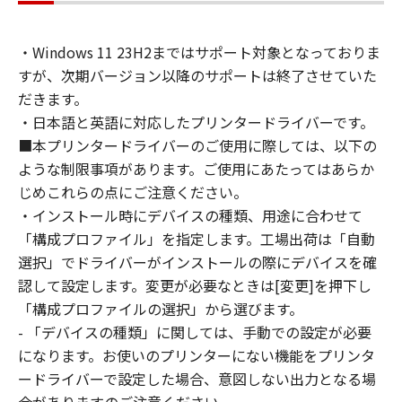
通じて接続されたコンピューター上で、かかる
コンピューターの使用者に対して「本ソフトウ
・Windows 11 23H2まではサポート対象となっておりま
ェア」を使用させることができますが、かかる
すが、次期バージョン以降のサポートは終了させていた
コンピューターの使用者に本契約書上の義務お
よび条件を遵守させるとともに、その履行に関
だきます。
し全責任を負うことを条件とします。
・日本語と英語に対応したプリンタードライバーです。
(2) お客様は、上記(1)に基づいて「本ソフトウ
■本プリンタードライバーのご使用に際しては、以下の
ェア」を使用するためのバックアップとして、
ような制限事項があります。ご使用にあたってはあらか
「本ソフトウェア」を１部、複製することがで
じめこれらの点にご注意ください。
きます。
・インストール時にデバイスの種類、用途に合わせて
(3) 上記(1)および(2)に定める場合を除き、キヤ
「構成プロファイル」を指定します。工場出荷は「自動
ノンまたはキヤノンのライセンサーのいかなる
選択」でドライバーがインストールの際にデバイスを確
知的財産権も、明示たると黙示たるとを問わ
認して設定します。変更が必要なときは[変更]を押下し
ず、本契約書によってお客様に譲渡あるいは許
「構成プロファイルの選択」から選びます。
諾されるものではありません。
- 「デバイスの種類」に関しては、手動での設定が必要
２．制限
になります。お使いのプリンターにない機能をプリンタ
(1) お客様は、再使用許諾、譲渡、販売、頒
布、リースもしくは貸与その他の方法により、
ードライバーで設定した場合、意図しない出力となる場
第三者に「本ソフトウェア」を使用させること