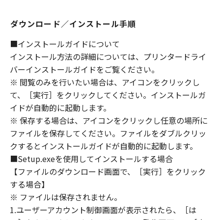
ないものとします。
８．契約期間
ダウンロード／インストール手順
(1) 本契約書は、お客様が、『同意』を示す下
■インストールガイドについて
記のボタンをクリックした時点、または「本ソ
インストール方法の詳細については、プリンタードライ
フトウェア」をインストールした時点で発効
バーインストールガイドをご覧ください。
し、下記(2)または(3)により終了されるまで有
効に存続します。
※ 閲覧のみを行いたい場合は、アイコンをクリックし
(2) お客様は、「本ソフトウェア」およびその
て、［実行］をクリックしてください。インストールガ
複製物のすべてを廃棄および消去することによ
イドが自動的に起動します。
り、本契約書を終了させることができます。
※ 保存する場合は、アイコンをクリックし任意の場所に
(3) お客様が本契約書のいずれかの条項に違反
ファイルを保存してください。ファイルをダブルクリッ
した場合、本契約書は直ちに終了します。
クするとインストールガイドが自動的に起動します。
(4) お客様は、上記(3)によって本契約書が終了
■Setup.exeを使用してインストールする場合
した場合、速やかに、「本ソフトウェア」およ
【ファイルのダウンロード画面で、［実行］をクリック
びその複製物のすべてを廃棄または消去するも
する場合】
のとします。
※ ファイルは保存されません。
(5) 上記にかかわらず、本契約書第2条、第4条
1.ユーザーアカウント制御画面が表示されたら、［は
から第7条まで、第8条第4項および第10条の規