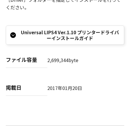
本条項中で使用される"the SOFTWARE"とは、
ください。
本契約書中で定義される「本ソフトウェア」を
意味し、指し示すものとします。
10．分離可能性
本契約書のいずれかの条項またはその一部が法
Universal LIPS4 Ver.1.10 プリンタードライバ
ーインストールガイド
律により無効であると決定された場合でも、そ
の他の条項は完全に有効に存続するものとしま
す。
ファイル容量
2,699,344byte
以 上
キヤノン株式会社
掲載日
2017年01月20日
No.026373