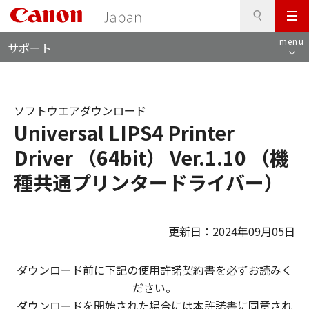
検
このページの本文へ
メ
索
ロ
ニ
menu
サポート
ー
ュ
カ
ー
ル
ナ
ソフトウエアダウンロード
ビ
Universal LIPS4 Printer
Driver （64bit） Ver.1.10 （機
種共通プリンタードライバー）
更新日：2024年09月05日
ダウンロード前に下記の使用許諾契約書を必ずお読みく
ださい。
ダウンロードを開始された場合には本許諾書に同意され