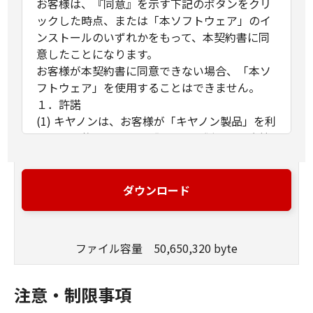
お客様は、『同意』を示す下記のボタンをクリ
ックした時点、または「本ソフトウェア」のイ
ンストールのいずれかをもって、本契約書に同
意したことになります。
お客様が本契約書に同意できない場合、「本ソ
フトウェア」を使用することはできません。
１．許諾
(1) キヤノンは、お客様が「キヤノン製品」を利
用する目的のために、「キヤノン製品」に直接
またはネットワークを通じ接続される複数のコ
ンピューター（以下「指定機器」と言いま
す。）において、「本ソフトウェア」を使用
ダウンロード
（本契約書においては、「本ソフトウェア」を
コンピューターの記憶媒体上にインストールす
ること、またはコンピューターにおいて表示す
ファイル容量 50,650,320 byte
ること、アクセスすること、もしくは実行する
ことのいずれも含むものとします。）するため
の非独占的権利をお客様に対して許諾します。
注意・制限事項
お客様は、また「指定機器」にネットワークを