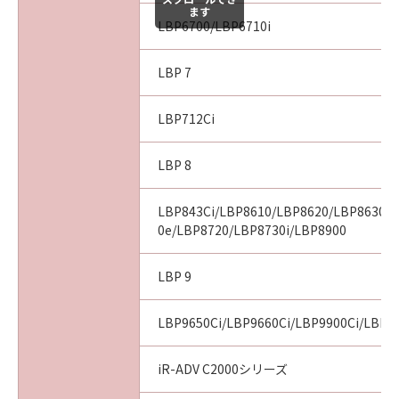
ます
LBP6700/LBP6710i
LBP 7
LBP712Ci
LBP 8
LBP843Ci/LBP8610/LBP8620/LBP8630/
0e/LBP8720/LBP8730i/LBP8900
LBP 9
LBP9650Ci/LBP9660Ci/LBP9900Ci/LBP9
iR-ADV C2000シリーズ