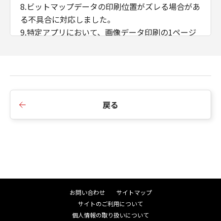
8.ビットマップデータの印刷位置がズレる場合があ
る不具合に対応しました。
9.特定アプリにおいて、画像データ印刷の1ページ
目と2ページ目の印刷結果が異なる不具合に対応し
ました。
10.プリンタードライバーの［出力方法］を［保存
+ボックス番号指定］に設定した状態で［お気に入
り］を変更すると、ボックス番号が初期値0に戻っ
戻る
てしまう不具合に対応しました。
11.はがき用紙サイズの出力時間が遅くなる不具合
に対応しました。
12.ドライバーモジュールでアクセス違反（Access
Violation）が発生した際に正しくエラーを返すよ
う変更しました。
13.iPR C800でユーザー定義用紙サイズを正しく認
お問い合わせ
サイトマップ
識しない場合がある不具合に対応しました。
サイトのご利用について
14.マルチリンガル対応の仕様を変更しました。
個人情報の取り扱いについて