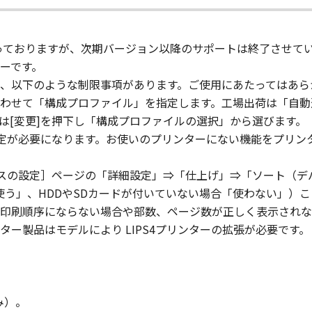
」の全部または一部を修正、改変、逆コンパイル、逆アセンブル
にこのような行為をさせてはなりません。
対象となっておりますが、次期バージョン以降のサポートは終了させて
まれるキヤノンまたはキヤノンのライセンサーの著作権表示を
ーです。
、以下のような制限事項があります。ご使用にあたってはあら
わせて「構成プロファイル」を指定します。工場出荷は「自動
び所有権は、その内容によりキヤノンまたはキヤノンのライセ
は[変更]を押下し「構成プロファイルの選択」から選びます。
る外国政府より必要な許可等を得ることなしに、「本ソフトウ
設定が必要になります。お使いのプリンターにない機能をプリン
イスの設定］ページの「詳細設定」⇒「仕上げ」⇒「ソート（デ
会社、それらの販売代理店および販売店、並びにキヤノンのラ
「使う」、HDDやSDカードが付いていない場合「使わない」）
および「本ソフトウェア」に対してアップデート、バグの修正
印刷順序にならない場合や部数、ページ数が正しく表示されな
りません。
ー製品はモデルにより LIPS4プリンターの拡張が必要です。
状のまま』の状態で使用許諾されます。キヤノン、キヤノンのラ
店または販売店のいずれも、「本ソフトウェア」に関して、商
ると黙示たるとを問わず一切しないものとします。
み）。
ンサー、キヤノンの子会社、キヤノンの関連会社、それらの販売