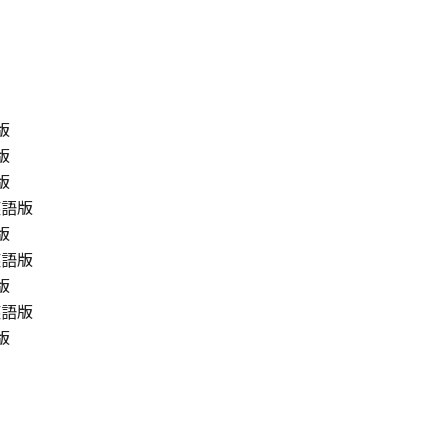
rcial item," as that term is defined at 48 C.F.R. 2.101
d "commercial computer software documentation," as such 
.R. 12.212 and 48 C.F.R. 227.7202-1 through 227.7202-4 (Jun
ith only those rights set forth herein. The manufacturer is
Japan.
語版
TWARE"とは、本契約書中で定義される「本ソフトウェア」を意
語版
語版
の一部が法律により無効であると決定された場合でも、その他
 英語版
語版
 英語版
語版
 英語版
語版