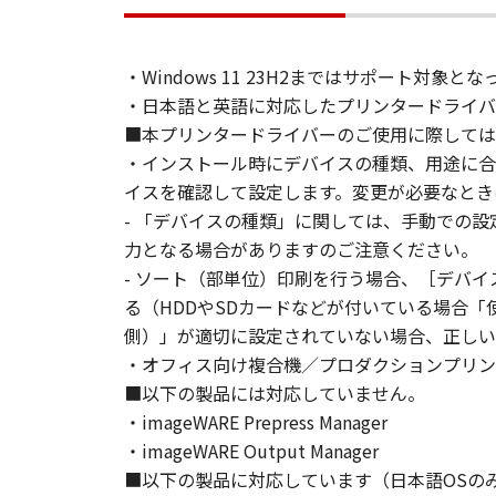
(2) お客様は、「本ソフトウェア
することはできません。また第三者
３．著作権表示
・Windows 11 23H2まではサポート
お客様は、「本ソフトウェア」に含
・日本語と英語に対応したプリンタードライバ
りません。
■本プリンタードライバーのご使用に際しては
４．所有権
・インストール時にデバイスの種類、用途に合
「本ソフトウェア」に係る権原およ
イスを確認して設定します。変更が必要なとき
５．輸出
お客様は、日本国政府または関連す
- 「デバイスの種類」に関しては、手動での
は間接に輸出してはなりません。
力となる場合がありますのご注意ください。
６．サポートおよびアップデート
- ソート（部単位）印刷を行う場合、［デバ
キヤノン、キヤノンの子会社、関係
る（HDDやSDカードなどが付いている場合
トウェア」の使用を支援すること、
側）」が適切に設定されていない場合、正しい
て、いかなる責任も負うものではあ
・オフィス向け複合機／プロダクションプリンタ
７．保証の否認・免責
■以下の製品には対応していません。
(1) 「本ソフトウェア」は、『現
・imageWARE Prepress Manager
ノンの関連会社、それらの販売代理
・imageWARE Output Manager
証を含め、いかなる保証も、明示た
■以下の製品に対応しています（日本語OSの
(2) キヤノン、キヤノンのライセ