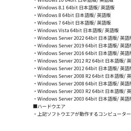
が適用されます：The SOFTWARE is a "comme
・Windows 8.1 64bit 日本語版/ 英語版
"commercial computer software" an
・Windows 8 64bit 日本語版/ 英語版
(Sept 1995). Consistent with 48 C.F
・Windows 7 64bit 日本語版/ 英語版
Users shall acquire the SOFTWARE w
・Windows Vista 64bit 日本語版/ 英語版
chome, Ohta-ku, Tokyo 146-8501, 
・Windows Server 2022 64bit 日本語版/ 英
本条項中で使用される"the SOF
・Windows Server 2019 64bit 日本語版/ 英
10．分離可能性
・Windows Server 2016 64bit 日本語版/ 英
本契約書のいずれかの条項またはそ
・Windows Server 2012 R2 64bit 日本語版/
します。
・Windows Server 2012 64bit 日本語版/ 英
・Windows Server 2008 R2 64bit 日本語版/
以 上
・Windows Server 2008 64bit 日本語版/ 英
キヤノン株式会社
・Windows Server 2003 R2 64bit 日本語版/
・Windows Server 2003 64bit 日本語版/ 英
No.026373
■ハードウエア
・上記ソフトウエアが動作するコンピューター