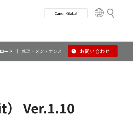
検
Canon Global
索
C
o
u
n
t
r
お問い合わせ
ロード
修理・メンテナンス
y
&
R
e
g
i
o
it） Ver.1.10
n