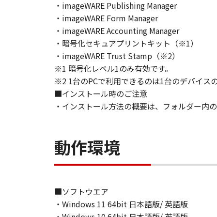
・imageWARE Publishing Manager
ソフトウェア」の使用または使用不
・imageWARE Form Manager
定されない全ての損害を言います。
ヤノンのライセンサー、キヤノンの
・imageWARE Accounting Manager
されていた場合でも同様です。
・暗号化セキュアプリントキット（※1）
(3) キヤノン、キヤノンのライセ
・imageWARE Trust Stamp（※2）
ソフトウェア」、または「本ソフト
※1 暗号化レベル1のみ有効です。
責任を負わないものとします。
※2 1台のPCで利用できるのは1台のデバイス
８．契約期間
■インストール時のご注意
(1) 本契約書は、お客様が、『同
・インストール方法の概要は、フォルダー内のRe
効し、下記(2)または(3)により終
(2) お客様は、「本ソフトウェア
す。
動作環境
(3) お客様が本契約書のいずれか
(4) お客様は、上記(3)によっ
るものとします。
(5) 上記にかかわらず、本契約書第
■ソフトウエア
す。
・Windows 11 64bit 日本語版/ 英語版
９．U.S. GOVERNMENT RESTRICTE
“米国政府エンドユーザー”とは、
・Windows 10 64bit 日本語版/ 英語版