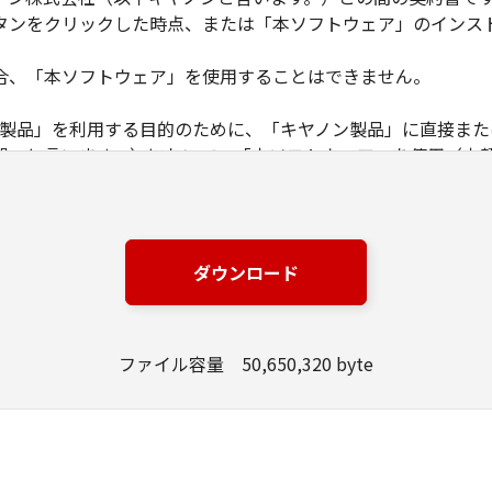
タンをクリックした時点、または「本ソフトウェア」のインス
合、「本ソフトウェア」を使用することはできません。
ノン製品」を利用する目的のために、「キヤノン製品」に直接ま
器」と言います。）において、「本ソフトウェア」を使用（本
にインストールすること、またはコンピューターにおいて表示
とします。）するための非独占的権利をお客様に対して許諾し
ンピューター上で、かかるコンピューターの使用者に対して「
の使用者に本契約書上の義務および条件を遵守させるとともに
ダウンロード
いて「本ソフトウェア」を使用するためのバックアップとして、「
ファイル容量 50,650,320 byte
る場合を除き、キヤノンまたはキヤノンのライセンサーのいかなる
渡あるいは許諾されるものではありません。
、販売、頒布、リースもしくは貸与その他の方法により、第三者