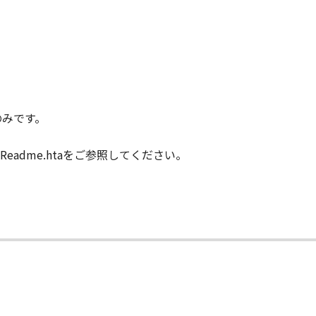
能から生ずるいかなる損害（逸失利益およびその他の派生的ま
）について、適用法で認められる限り、一切の責任を負わない
子会社、キヤノンの関連会社、それらの販売代理店または販売
ンサー、キヤノンの子会社、キヤノンの関連会社、それらの販売
ウェア」の使用に起因または関連してお客様と第三者との間に
のみです。
意』を示す下記のボタンをクリックした時点、または「本ソフト
adme.htaをご参照してください。
了されるまで有効に存続します。
」およびその複製物のすべてを廃棄および消去することにより、
の条項に違反した場合、本契約書は直ちに終了します。
て本契約書が終了した場合、速やかに、「本ソフトウェア」および
2条、第4条から第7条まで、第8条第4項および第10条の規定
D RIGHTS NOTICE
米国政府の機関また団体を意味します。もしお客様が米国政府エ