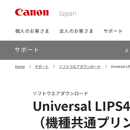
グ
個人のお客さま
法人のお客さま
サポート
ロ
ー
ロ
サポート
バ
よ
ー
ル
カ
ナ
サ
ル
Home
サポート
ソフトウエアダウンロード
Universal
イ
ビ
ナ
ト
ビ
内
の
現
ソフトウエアダウンロード
在
Universal LIPS4
位
置
（機種共通プリ