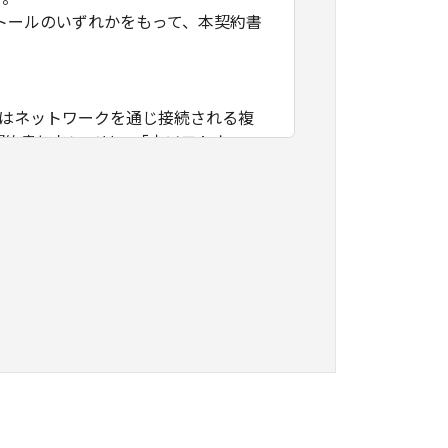
トールのいずれかをもって、本契約書
たはネットワークを通じ接続される複
契約書においては、「本ソフトウェ
すること、アクセスすること、もしく
ます。お客様は、また「指定機器」に
本ソフトウェア」を使用させることが
、その履行に関し全責任を負うことを
本ソフトウェア」を１部、複製すること
知的財産権も、明示たると黙示たるとを問
に「本ソフトウェア」を使用させるこ