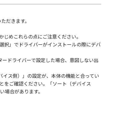
、その他リバースエンジニアリング等
いただきます。
変更し、除去しもしくは削除してはな
かじめこれらの点にご注意ください。
選択」でドライバーがインストールの際にデバ
ンサーに帰属します。
ェア」の全部または一部を、直接また
タードライバーで設定した場合、意図しない出
バイス側）」の設定が、本体の機能と合ってい
イセンサーは、お客様による「本ソフ
ことをご確認ください。「ソート（デバイス
あるいはサポートを行うことについ
い場合があります。
イセンサー、キヤノンの子会社、キヤ
品性および特定の目的への適合性の保
代理店または販売店のいずれも、「本