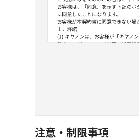
お客様は、『同意』を示す下記のボ
に同意したことになります。
お客様が本契約書に同意できない場
１．許諾
(1) キヤノンは、お客様が「キヤ
数のコンピューター（以下「指定機
ア」をコンピューターの記憶媒体上
は実行することのいずれも含むもの
ネットワークを通じて接続されたコ
できますが、かかるコンピューター
条件とします。
(2) お客様は、上記(1)に基づ
ができます。
(3) 上記(1)および(2)に定め
わず、本契約書によってお客様に譲
２．制限
(1) お客様は、再使用許諾、譲渡
注意・制限事項
とはできません。