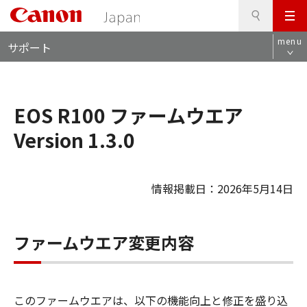
検
このページの本文へ
メ
索
ロ
ニ
menu
サポート
ー
ュ
カ
ー
ル
ナ
EOS R100 ファームウエア
ビ
Version 1.3.0
情報掲載日：2026年5月14日
ファームウエア変更内容
このファームウエアは、以下の機能向上と修正を盛り込