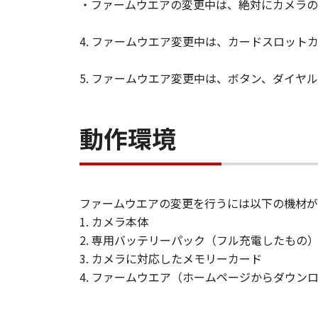
・ファームウエアの変更中は、絶対にカメラの
「許諾ソフトウェア」の使用ま
がこれらに限定されない全ての
4. ファームウエア変更中は、カードスロット
たとえ、キヤノン、キヤノンの
がかかる損害の可能性について
5. ファームウエア変更中は、ボタン、ダイヤ
(3) キヤノン、キヤノンの子
「許諾ソフトウェア」、または
ついても、一切責任を負わない
動作環境
契約期間
(1) 「本契約」は、お客様
にダウンロードした時点で発効し
ファームウエアの変更を行うには以下の機材が
(2) お客様が「本契約」のい
1. カメラ本体
(3) お客様は、上記(2) 
2. 専用バッテリーパック（フル充電したもの
とします。
3. カメラに対応したメモリーカード
(4) 第1条(2)および(3)
4. ファームウエア（ホームページからダウン
U.S. GOVERNMENT RESTRICTE
"The Software is a ""commercia