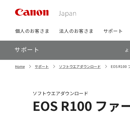
グ
個人のお客さま
法人のお客さま
サポート
ロ
ー
ロ
サポート
バ
よ
ー
ル
カ
ナ
サ
ル
Home
サポート
ソフトウエアダウンロード
EOS R100 
イ
ビ
ナ
ト
ビ
内
の
現
ソフトウエアダウンロード
在
EOS R100 ファー
位
置