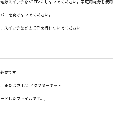
電源スイッチを<OFF>にしないでください。家庭用電源を使
たは使用不能から生ずるいかなる損害（逸失利益およびその他
損害をいいます。）について、適用法で認められる限り、一切
カバーを開けないでください。
子会社、キヤノンの関連会社、それらの販売代理店または販売
知らされていた場合でも同様です。
ル、スイッチなどの操作を行わないでください。
会社、キヤノンの関連会社、それらの販売代理店または販売店、
「許諾ソフトウェア」の使用に起因または関連してお客様と第
ものとします。
が「許諾ソフトウェア」をお客様の所有するコンピュータ（スマー
、下記 (2)により終了されるまで有効に存続します。
必要です。
ずれかの条項に違反した場合、「本契約」は直ちに終了します。
によって「本契約」が終了した場合、「許諾ソフトウェア」の取り扱
）、または専用ACアダプターキット
、第2条から第7条まで並びに第10条の規定は、「本契約」の終了後
ロードしたファイルです。）
D RIGHTS NOTICE
l item,"" as that term is defined at 48 C.F.R. 2.101 (Oct 19