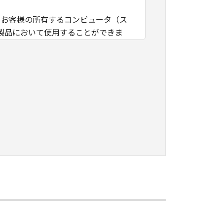
、お客様の所有するコンピュータ（ス
製品において使用することができま
なる知的財産権も、明示たると黙示た
ープンソースソフトウェアに対して
マニュアルまたは機種仕様が記載され
。
は第三者に再使用許諾、譲渡、販売、
イル、逆アセンブル、その他リバース
ん。
ンサーに帰属します。