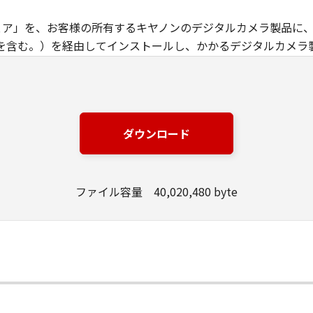
トウェア」を、お客様の所有するキヤノンのデジタルカメラ製品に
を含む。）を経由してインストールし、かかるデジタルカメラ
める場合を除き、キヤノンおよびキヤノンのライセンサーのいか
ってお客様に譲渡あるいは許諾されるものではありません。
は、オープンソースソフトウェアが含まれております。かかるオ
ダウンロード
にもかかわらず、キヤノンのデジタルカメラ製品のオンライン
ープンソースソフトウェアの使用条件がそれぞれ適用されます
ファイル容量 40,020,480 byte
定める場合を除き、お客様は、「許諾ソフトウェア」を複製、また
与することはできません。
トウェア」の全部または一部を修正、改変、翻訳、翻案、逆コンパ
できません。また第三者にこのような行為をさせてはなりませ
的財産権は、その内容によりキヤノンまたはキヤノンのライセ