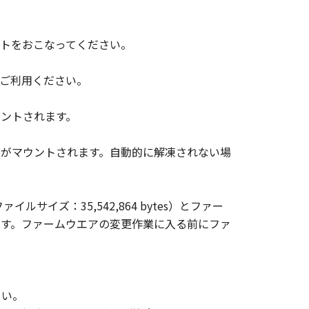
表示を変更し、除去しまたは削除して
トをおこなってください。
ご利用ください。
びにキヤノンのライセンサーは、「許
ことに、並びに「許諾ソフトウェ
ウントされます。
のではありません。
ジがマウントされます。自動的に解凍されない場
ウェア」の全部または一部を、直接
サイズ：35,542,864 bytes）とファー
います。ファームウエアの変更作業に入る前にファ
の子会社、キヤノンの関連会社、それ
関して、商品性および特定の目的への
ると黙示たるとを問わず一切しない
さい。
ならびにキヤノンのライセンサーは、