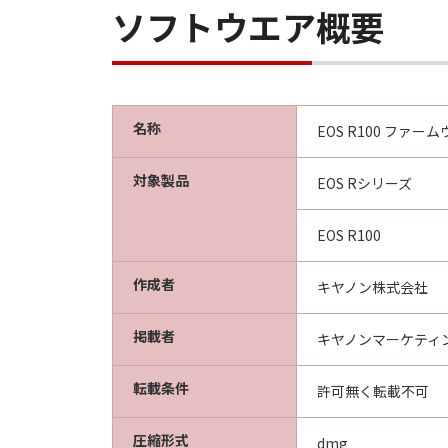
computer software"" and ""com
ソフトウエア概要
(Sept 1995).
Consistent with 48 C.F.R. 12.2
acquire the Software with only
ku, Tokyo 146-8501, Japan.
名称
EOS R100 ファームウエ
本条項中で使用される"the S
分離可能性
対象製品
EOS Rシリーズ
「本契約」のいずれかの条項ま
るものとします。
EOS R100
作成者
以 上
キヤノン株式会社
キヤノン株式会社
掲載者
キヤノンマーケティ
転載条件
許可無く転載不可
圧縮形式
dmg