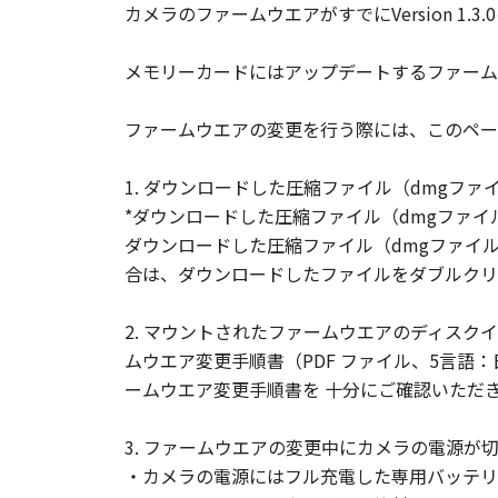
カメラのファームウエアがすでにVersion 1
著作権表示
お客様は、「許諾ソフトウェア
メモリーカードにはアップデートするファーム
はなりません。
サポートおよびアップグレード
ファームウエアの変更を行う際には、このペー
キヤノン、キヤノンの子会社、
諾ソフトウェア」のメンテナン
1. ダウンロードした圧縮ファイル（dmgフ
ア」に対するアップデート、バ
*ダウンロードした圧縮ファイル（dmgファイ
ダウンロードした圧縮ファイル（dmgファイ
輸出
合は、ダウンロードしたファイルをダブルクリ
お客様は、日本国政府または該
または間接に輸出してはなりま
2. マウントされたファームウエアのディスクイメー
保証の否認・免責
ムウエア変更手順書（PDF ファイル、5言語
(1) 「許諾ソフトウェア」は
ームウエア変更手順書を 十分にご確認いただ
らの販売代理店または販売店、
適合性の保証または「許諾ソフ
3. ファームウエアの変更中にカメラの電源
ものとします。
・カメラの電源にはフル充電した専用バッテリ
(2) キヤノン、キヤノンの子