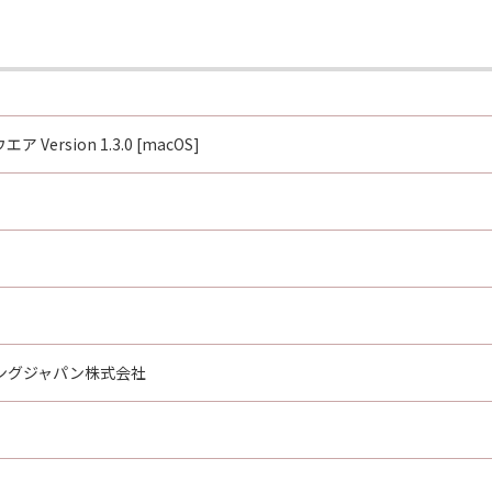
mercial computer software documentation,"" as such terms
12 and 48 C.F.R. 227.7202-1 through 227.7202-4 (June 1995), 
 those rights set forth herein. Manufacturer is Canon Inc.
ア Version 1.3.0 [macOS]
oftware"とは、「本契約」中で定義される「許諾ソフトウェ
たはその一部が法律により無効であると決定された場合でも、
ングジャパン株式会社