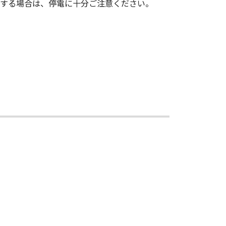
用する場合は、停電に十分ご注意ください。
の派生的または付随的な損害を含む
の責任を負わないものとします。
店、ならびにキヤノンのライセンサー
ならびにキヤノンのライセンサーは、
三者との間に生じたいかなる紛争に
トフォン、タブレット端末を含む。）
いについてキヤノンの指示に従うもの
も効力を有するものとします。
95), consisting of ""commercial