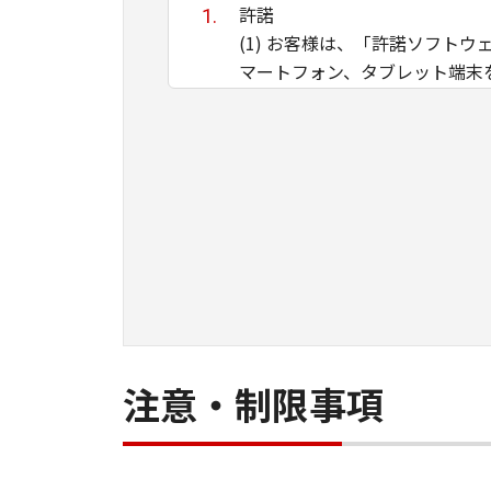
許諾
(1) お客様は、「許諾ソフ
マートフォン、タブレット端末
す。
(2) 「本契約」に明示的に定
るとを問わず、「本契約」によ
(3) 「許諾ソフトウェア」に
は、「本契約」のいかなる規定
たウェブページに記載されたオ
制限
(1) 「本契約」に明示的に
頒布、賃貸、リースもしくは貸
(2) お客様は、「許諾ソフ
注意・制限事項
エンジニアリング等することは
帰属
「許諾ソフトウェア」に係る知