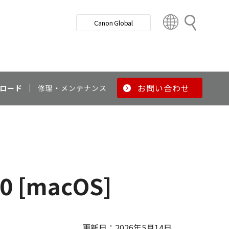
検
Canon Global
索
C
o
u
n
t
r
お問い合わせ
ロード
修理・メンテナンス
y
&
R
e
g
i
o
0 [macOS]
n
更新日：2026年5月14日