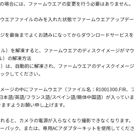
.3.0の場合には、ファームウエアの変更を行う必要はありません。
」に含まれるキヤノンまたはキヤノンのライセンサーの著作権
ウエアファイルのみを入れた状態でファームウエアアップデー
ジを最後までよくお読みになってからダウンロードサービスを
キヤノンの関連会社、それらの販売代理店および販売店、なら
スおよびお客様による「許諾ソフトウェア」の使用を支援する
ァイル）を解凍すると、ファームウエアのディスクイメージがマ
グの修正またはサポートの提供ついて、いかなる責任も負うも
ル）の解凍方法
ル）は、自動的に解凍され、ファームウエアのディスクイメー
ックしてください。
当国の政府より必要な認可等を得ることなしに、「許諾ソフト
せん。
ジの中にファームウエア（ファイル名：R1001300.FIR、ファイル
：日本語/英語/フランス語/スペイン語/簡体中国語）が入って
、『現状有姿』の状態で使用許諾されます。キヤノン、キヤノン
きますようお願い申し上げます。
ならびにキヤノンのライセンサーは、｢許諾ソフトウェア」に
トウェア」に欠陥がないことを含め、いかなる保証も、明示た
が切れると、カメラの電源が入らなくなり撮影できなくなります。
ーパック、または、専用ACアダプターキットを使用してくだ
会社、キヤノンの関連会社、それらの販売代理店または販売店、