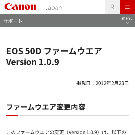
検
このページの本文へ
メ
索
ロ
ニ
menu
サポート
ー
ュ
カ
ー
ル
ナ
EOS 50D ファームウエア
ビ
Version 1.0.9
掲載日：2012年2月28日
ファームウエア変更内容
このファームウエアの変更（Version 1.0.9）は、以下の