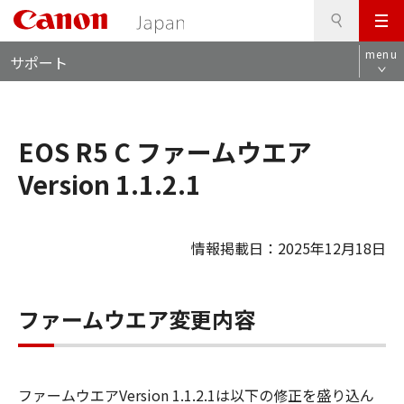
検
このページの本文へ
メ
索
ロ
ニ
menu
サポート
ー
ュ
カ
ー
ル
ナ
EOS R5 C ファームウエア
ビ
Version 1.1.2.1
情報掲載日：2025年12月18日
ファームウエア変更内容
ファームウエアVersion 1.1.2.1は以下の修正を盛り込ん