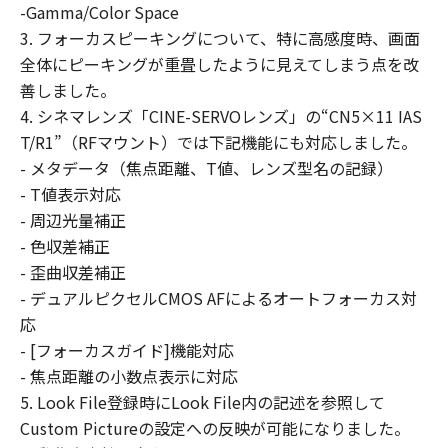
-Gamma/Color Space
使用不能から生ずるいかなる損害（逸失利
3. フォーカスピーキングについて、特に高感度時、画面
益およびその他の派生的または付随的な損
全体にピーキングが重畳したように見えてしまう点を改
害を含むがこれらに限定されない）につい
善しました。
ても一切責任を負わないものとします。た
4. シネマレンズ「CINE-SERVOレンズ」の“CN5×11 IAS
とえ、キヤノン、キヤノンの子会社、それ
T/R1”（RFマウント）では下記機能にも対応しました。
らの販売代理店および販売店がかかる損害
- メタデータ（焦点距離、T値、レンズ型名の記録）
の可能性について知らされていた場合でも
- T値表示対応
同様です。
- 周辺光量補正
(3) キヤノン、キヤノンの子会社、それらの
- 色収差補正
販売代理店および販売店、並びに、その他
- 歪曲収差補正
「許諾ソフトウェア」の取扱者および頒布
- デュアルピクセルCMOS AFによるオートフォーカス対
者は、「許諾ソフトウェア」の使用に起因
応
または関連してお客様と第三者との間に生
- [フォーカスガイド]機能対応
じるいかなる紛争についても、一切責任を
- 焦点距離の小数点表示に対応
負わないものとします。
5. Look File登録時にLook File内の記述を参照して
契約期間
Custom Pictureの設定への反映が可能になりました。