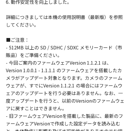
(1) 本契約は、お客様が、『ダウンロード
6. 動作安定性を向上しました。
開始』のボタンをクリックした時点で発効
し、下記(2)または(3)により終了されるま
詳細につきましては本機の使用説明書（最新版）を参照
で有効に存続します。
してください。
(2) お客様は、お客様が所有するキヤノン
の当該製品にインストールされた「許諾ソ
■ご注意：
フトウェア」を消去することにより、本契
- 512MB 以上の SD / SDHC / SDXC メモリーカード（市
約を終了させることができます。
販品）をご準備ください。
(3) お客様が本契約のいずれかの条項に違
- 今回ご案内のファームウェアVersion 1.1.2.1 は、
反した場合、本契約は直ちに終了します。
Version 1.0.0.1 - 1.1.1.1 のファームウェアを搭載したカ
(4) お客様は、上記(3) による本契約の終了
メラがアップデート対象となります。カメラのファーム
後直ちにすべての「許諾ソフトウェア」を
ウェアが、すでにVersion 1.1.2.1 の場合にはファームウ
消去するものとします。
ェアのアップデートを行う必要はありません。なお、一
度アップデートを行うと、以前のVersionのファームウェ
分離可能性
アに戻すことはできません。
本契約のいかなる条項が無効となった場合
- 旧ファームウェアVersionを搭載した製品に、最新のフ
でも、本契約のそれ以外の部分は効力を有
ァームウェアVersionで作成した設定データを読み込む
するものとします。