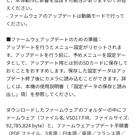
と、本体動作に影響を及ぼす可能性がありますのでお控
U.S. GOVERNMENT RESTRICTED RIGHTS
えください。
NOTICE:
- ファームウェアのアップデートは動画モードで行って
The Software is a 'commercial item,' as
ください。
that term is defined at 48 C.F.R. 2.101
(Oct 1995), consisting of "commercial
■ファームウェアップデートのための準備：
computer software" and 'commercial
アップデートを行うとメニュー設定がリセットされま
computer software documentation,' as
す。アップデートを行う前に、予めメニューを設定デー
such terms are used in 48 C.F.R. 12.212
タとして、アップデート用とは別のSDカードに保存して
(Sept 1995). Consistent with 48 C.F.R.
おくことをおすすめします。保存した設定データはアッ
12.212 and 48 C.F.R. 227.7202-1 through
プデート終了後にカメラに読み込むことができます。詳
227.72024 (June 1995), all U.S.
しくは、本機の使用説明書（「設定データの保存と読み
Government End Users shall acquire the
出し」項）を参照してください。
Software with only those rights set forth
herein. Manufacturer is Canon Inc./30-2,
ダウンロードしたファームウェアのフォルダーの中にフ
Shimomaruko 3-chome, Ohta-ku, Tokyo
ァームウェア（ファイル名: VSD17.FIR、ファイルサイズ:
146-8501, Japan.
92,785,824 byte）と、ファームウェアップデート手順書
本条において、'Software'という語は、本
（PDF ファイル、5言語：日本語／英語／フランス語／