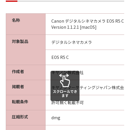
ウェア」に係る所有権および知的財産権を
お客様に譲渡するものではなく、また、キ
ヤノンがかかる権利を保持するものである
名称
Canon デジタルシネマカメラ EOS R5 C
ことを、ここに同意するものとします。
Version 1.1.2.1 [macOS]
輸出制限
お客様は、該当国のすべての適用可能な輸
対象製品
デジタルシネマカメラ
出管理法規や規則に従うものとし、また、
かかる法規や規則に違反して「許諾ソフト
EOS R5 C
ウェア」をいかなる国へ直接もしくは間接
に輸出もしくは再輸出しないことに同意す
作成者
キヤノン株式会社
るものとします。
掲載者
キヤノンマーケティングジャパン株式会社
サポートおよびアップデート
スクロールでき
ます
キヤノン、キヤノンの子会社、それらの販
転載条件
許可無く転載不可
売代理店および販売店は、「許諾ソフトウ
ェア」のメンテナンスおよびお客様による
圧縮形式
dmg
「許諾ソフトウェア」の使用を支援するこ
とについて、いかなる責任も負うものでは