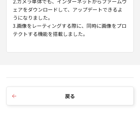
2.カメラ単体でも、インターネットからファームウ
ェアをダウンロードして、アップデートできるよ
うになりました。
3.画像をレーティングする際に、同時に画像をプロ
テクトする機能を搭載しました。
■ファームウェア（Version 1.1.0.1）の変更内容
1. バッテリーパックLP-E6Pに対応しました。これ
によりLP-E6P使用時に機能制限なく使用可能にな
りました。
RAW LTで59.94Pの撮影が可能になります。
戻る
2. [DISPレベル2]の[撮影情報表示]において、デジ
タルテレコンのアイコンを表示可能になりまし
た。
3. フレーム表示を行うDISPレベルのときに[オンス
クリーン表示]を[切]に設定した際に、各映像出力
端子から出力される映像が全画面表示になりまし