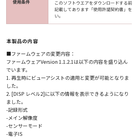
使用条件
このソフトウエアをダウンロードする前に
ありません。また、「許諾ソフトウェア」
記載してあります「使用許諾契約書」を必
のアップデート、バグの修正またはサポー
い。
トを行う義務もありません。
保証の否認・免責
本製品の内容
(1) 「許諾ソフトウェア」は、『現状有姿
(AS-IS)』の状態で使用許諾されます。キヤ
■ファームウェアの変更内容：
ノン、キヤノンの子会社、それらの販売代
ファームウェアVersion 1.1.2.1は以下の内容を盛り込ん
理店および販売店、並びに、その他「許諾
でいます。
ソフトウェア」の取扱者および頒布者は、
1. 再生時にビューアシストの適用と変更が可能となりま
「許諾ソフトウェア」に関して、商品性お
した。
よび特定の目的への適合性の保証を含め、
2. [DISP レベル2]に以下の情報を表示できるようになり
いかなる保証も、明示たると黙示たるとを
ました。
問わず一切しないものとします。
-記録形式
(2) キヤノン、キヤノンの子会社、それらの
-メイン解像度
販売代理店および販売店、並びに、その他
-センサーモード
「許諾ソフトウェア」の取扱者および頒布
-電子IS
者は、「許諾ソフトウェア」の使用または