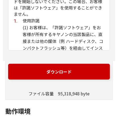
ドを開始しないでください。この場合、お客様
は「許諾ソフトウェア」を使用することができ
ません。
使用許諾
(1) お客様は、「許諾ソフトウェア」をお
客様が所有するキヤノンの当該製品に、直
接または他の媒体（例 ハードディスク、コ
ンパクトフラッシュ等）を経由してインス
トールし、かかるカメラ・ビデオ製品にお
いて使用することができます。
(2) お客様は、本契約で明示的に規定され
ダウンロード
る場合を除き、「許諾ソフトウェア」を、
再使用許諾、販売、頒布、賃貸、リース、
貸与もしくは譲渡し、または、複製、翻
ファイル容量 95,318,948 byte
訳、翻案もしくは他のプログラム言語に書
き換えてはなりません。お客様はまた、
動作環境
「許諾ソフトウェア」の全部または一部を
修正、改変、逆アセンブル、逆コンパイル