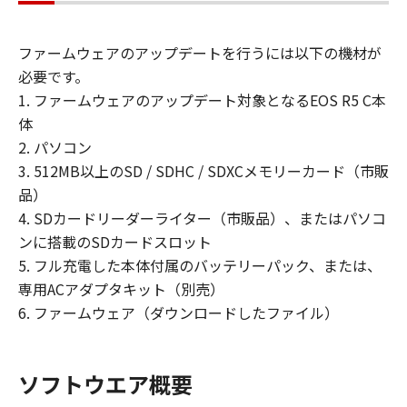
またはリバース・エンジニアリング等して
はならず、また第三者にこのような行為を
ファームウェアのアップデートを行うには以下の機材が
させてはなりません。
必要です。
(3) お客様は、「許諾ソフトウェア」に含
1. ファームウェアのアップデート対象となるEOS R5 C本
まれるキヤノンの著作権表示を修正、除去
体
または消去してはなりません。
2. パソコン
(4) 本契約に明示的に定める場合を除き、
3. 512MB以上のSD / SDHC / SDXCメモリーカード（市販
キヤノンは「許諾ソフトウェア」に関する
品）
キヤノンの知的財産権のいかなる権利もお
4. SDカードリーダーライター（市販品）、またはパソコ
客様に付与または許諾するものでもありま
ンに搭載のSDカードスロット
せん。
5. フル充電した本体付属のバッテリーパック、または、
専用ACアダプタキット（別売）
所有権
6. ファームウェア（ダウンロードしたファイル）
「許諾ソフトウェア」は、著作権により保
護され、キヤノンにより所有されていま
す。お客様は、キヤノンが、本契約に基づ
ソフトウエア概要
きまたはその他の手段により「許諾ソフト