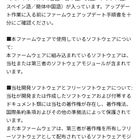
契約における「許諾ソフトウェア」を意味
スペイン語／簡体中国語）が入っています。アップデー
するものとします。
ト作業に入る前にファームウェアップデート手順書を十
分にご確認ください。
一般条項
『ダウンロード開始』のボタンをクリック
■本ファームウェアで使用しているソフトウェアについ
することにより、お客様は、お客様が本契
て:
約を読み、理解し、且つ本契約の条件に拘
本ファームウェアに組み込まれているソフトウェアは、
束されることに合意したことになります。
当社または第三者のソフトウェアモジュールが含まれて
お客様は、本契約が、本契約に規定される
います。
すべての事項についての、キヤノンとお客
様の間に事前に存在する口頭または書面に
■当社開発ソフトウェアとフリーソフトウェアについて:
よる一切の合意に優先する、お客様とキヤ
当社が開発または作成したソフトウェアおよび付帯する
ノンとの契約の完全且つ唯一の表明である
ドキュメント類には当社の著作権が存在し、著作権法、
ことに同意するものとします。キヤノンの
国際条約条項およびその他の準拠法によって保護されて
代表者が署名した書面によってキヤノンが
います。
その明確な同意を与えない限り、本契約の
また本ファームウェアは、第三者が著作権を所有しフリ
条項のいかなる変更も効力を有しないもの
ーソフトウェアとして配布されているソフトウェアモジ
とします。