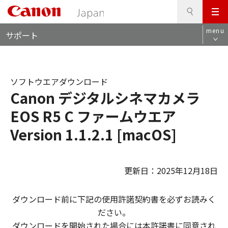
検
このページの本文へ
メ
索
ロ
ニ
menu
サポート
ー
ュ
カ
ー
ル
ナ
ソフトウエアダウンロード
ビ
Canon デジタルシネマカメラ
EOS R5 C ファームウエア
Version 1.1.2.1 [macOS]
更新日：2025年12月18日
ダウンロード前に下記の使用許諾契約書を必ずお読みく
ださい。
ダウンロードを開始された場合には本許諾書に同意され