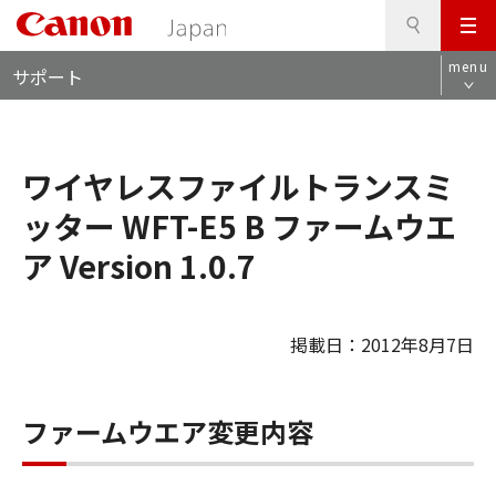
検
このページの本文へ
メ
索
ロ
ニ
menu
サポート
ー
ュ
カ
ー
ル
ナ
ワイヤレスファイルトランスミ
ビ
ッター WFT-E5 B ファームウエ
ア Version 1.0.7
掲載日：2012年8月7日
ファームウエア変更内容