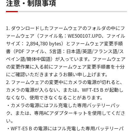
注意・制限事項
き、キヤノンおよびキヤノンのライセンサ
ーのいかなる知的財産権も、明示たると黙
示たるとを問わず、「本契約」によってお
1. ダウンロードしたファームウェアのフォルダの中にフ
客様に譲渡あるいは許諾されるものではあ
ァームウェア（ファイル名：WE500107.UPD、ファイル
りません。
サイズ： 2,894,780 bytes）とファームウェア変更手順
(3) 「許諾ソフトウェア」には、オープン
書（PDF ファイル、5言語：日本語/英語/フランス語/ス
ソースソフトウェアが含まれております。
ペイン語/簡体中国語）が入っています。ファームウェア
かかるオープンソースソフトウェアに対し
の変更作業に入る前にファームウェア変更手順書を十分
ては、「本契約」のいかなる規定にもかか
にご確認いただきますようお願い申し上げます。
わらず、キヤノンのデジタルカメラ製品の
2. ファームウェアの変更中にカメラの電源が切れると、
オンラインマニュアルまたは機種仕様が記
カメラの電源が入らない、または、WFT-E5 B が起動し
載されたウェブページに記載されたオープ
なくなり、使用できなくなることがあります。
ンソースソフトウェアの使用条件がそれぞ
・カメラの電源にはフル充電した専用バッテリーパッ
れ適用されます。
ク、または、専用ACアダプターキットを使用してくださ
制限
い。
(1) 「本契約」に明示的に定める場合を除
・WFT-E5 B の電源にはフル充電した専用バッテリーパ