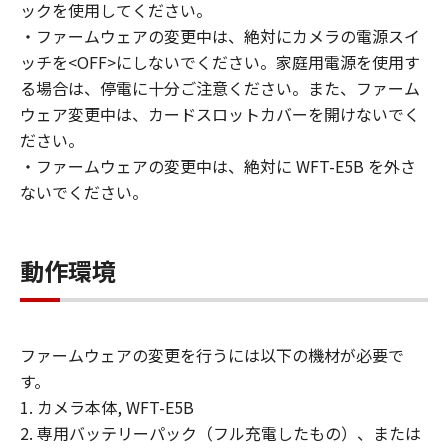
き、お客様は、「許諾ソフトウェア」を複
ックを使用してください。
製、または第三者に再使用許諾、譲渡、販
・ファームウェアの変更中は、絶対にカメラの電源スイ
売、頒布、賃貸、リースもしくは貸与する
ッチを<OFF>にしないでください。家庭用電源を使用す
ことはできません。
る場合は、停電に十分ご注意ください。また、ファーム
(2) お客様は、「許諾ソフトウェア」の全
ウェア変更中は、カードスロットカバーを開けないでく
部または一部を修正、改変、翻訳、翻案、
ださい。
逆コンパイル、逆アセンブル、その他リバ
・ファームウェアの変更中は、絶対に WFT-E5B を外さ
ースエンジニアリング等することはできま
ないでください。
せん。また第三者にこのような行為をさせ
てはなりません。
動作環境
帰属
「許諾ソフトウェア」に係る知的財産権
は、その内容によりキヤノンまたはキヤノ
ンのライセンサーに帰属します。
ファームウェアの変更を行うには以下の機材が必要で
す。
著作権表示
1. カメラ本体, WFT-E5B
お客様は、「許諾ソフトウェア」に含まれ
2. 専用バッテリーパック（フル充電したもの）、または
るキヤノンまたはキヤノンのライセンサー