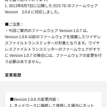
は、お客様が「許諾ソフトウェア」を使用
1. 2012年8月7日に公開した EOS 7D のファームウェア
した結果として生ずるあらゆる行為につい
Version 2.0.0 に対応しました。
て、一切の責任を明確に否認します。お客
様は、ご自身の裁量とリスクで「許諾ソフ
■ご注意：
トウェア」を使用し、「許諾ソフトウェ
・今回ご案内のファームウェア Version 1.0.7 は、
ア」を使用することから生じた、使用コン
Version 1.0.6 以前のファームウェアを搭載したワイヤレ
ピュータの損傷またはデータ損失について
スファイルトランスミッターが対象となります。ワイヤ
は、お客様のみが全責任を負います。
レスファイルトランスミッターのファームウェアがすで
(3) 「許諾ソフトウェア」の動作が実質的
に Version 1.0.7 の場合には、ファームウェアの変更を行
に仕様に合致しない場合についてのキヤノ
う必要はありません。
ン、キヤノンの子会社、キヤノンの関連会
社、それらの販売代理店または販売店なら
変更履歴
びにキヤノンのライセンサーのすべての責
任およびお客様の唯一の救済は、当該問題
を解決するための対応策の提示、対応策の
実施または、「許諾ソフトウェア」の修正
■Version 1.0.6 の変更内容：
版の作成および提供のみです。ただし、キ
1. ネットワークに接続して使用した場合にネット