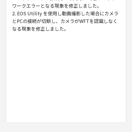
ヤノン、キヤノンの子会社、キヤノンの関
ワークエラーとなる現象を修正しました。
連会社、それらの販売代理店または販売店
2. EOS Utility を使用し動画撮影した場合にカメラ
ならびにキャノンのライセンサーは、お客
とPCの接続が切断し、カメラがWFTを認識しなく
様による「許諾ソフトウェア」の誤用また
なる現象を修正しました。
は本契約において許諾されていない方法に
よる使用が原因の場合、対応を行う義務を
負いません。
これらの責任を除き、キヤノン、キヤノン
の子会社、キヤノンの関連会社、それらの
販売代理店または販売店、ならびにキヤノ
ンのライセンサーは、「本契約」に基づく
それらの債務不履行、または不法行為によ
りお客様に生じるいかなる損害（通常損
害、特別な事情から生じた損害、およびそ
の他の結果的損害を含みます。かかる結果
を予見し得た場合も含みます。）について
一切責任を負わないものとします。ただ