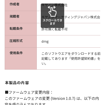
諾ソフトウェア」の全部または一部を、直
作成者
キヤノン株式会社
接または間接に輸出してはなりません。
掲載者
保証の否認・免責
キヤノンマーケティングジャパン株式会社
スクロールでき
(1) 「許諾ソフトウェア」は、『現状有姿
ます
転載条件
（AS-IS）』の状態で使用許諾されます。キ
許可無く転載不可
ヤノン、キヤノンの子会社、キヤノンの関
圧縮形式
連会社、それらの販売代理店または販売
dmg
店、ならびにキヤノンのライセンサーは、
使用条件
｢許諾ソフトウェア」に関して、商品性お
このソフトウエアをダウンロードする前に
記載してあります「使用許諾契約書」を必
よび特定の目的への適合性、第三者の権利
い。
の非侵害性の保証または「許諾ソフトウェ
ア」に欠陥がないことを含め、いかなる保
証も、明示たると黙示たるとを問わず一切
本製品の内容
しないものとします。
(2) キヤノン、キヤノンの子会社、キヤノン
■ファームウェア変更内容：
の関連会社、それらの販売代理店または販
このファームウェアの変更 (Version 1.0.7) は、以下の内
売店、ならびにキヤノンのライセンサー
容を盛り込んでおります。