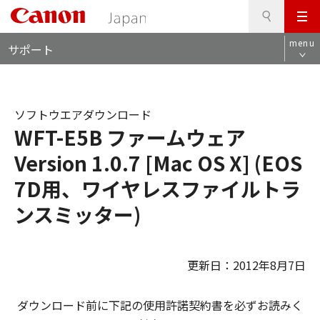
検
このページの本文へ
メ
索
ロ
ニ
menu
サポート
ー
ュ
カ
ー
ル
ナ
ソフトウエアダウンロード
ビ
WFT-E5B ファームウェア
Version 1.0.7 [Mac OS X] (EOS
7D用、ワイヤレスファイルトラ
ンスミッター)
更新日：2012年8月7日
ダウンロード前に下記の使用許諾契約書を必ずお読みく