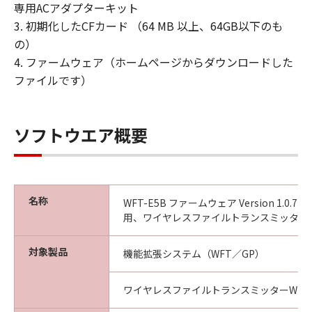
専用ACアダプターキット
の著作権表示を変更し、除去しまたは削除
3. 初期化したCFカード （64 MB 以上、64GB以下のも
してはなりません。
の）
サポートおよびアップグレード
4. ファームウェア（ホームページからダウンロードした
「本契約」に明示的に定める場合を除き、
ファイルです）
キヤノン、キヤノンの子会社、キヤノンの
関連会社、それらの販売代理店および販売
店、ならびにキヤノンのライセンサーは、
ソフトウエア概要
「許諾ソフトウェア」のメンテナンスおよ
びお客様による「許諾ソフトウェア」の使
用を支援することに、ならびに「許諾ソフ
名称
トウェア」に対するアップデート、バグの
WFT-E5B ファームウェア Version 1.0.7 [Mac
用、ワイヤレスファイルトランスミッター)
修正またはサポートの提供ついて、いかな
る責任も負うものではありません。
対象製品
機能拡張システム（WFT／GP）
輸出
お客様は、日本国政府または該当国の政府
ワイヤレスファイルトランスミッターWFT-
より必要な認可等を得ることなしに、「許