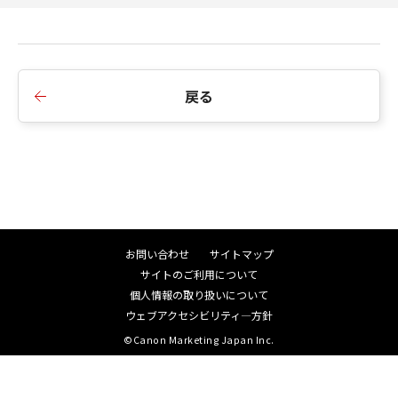
し、キヤノン、キヤノンの子会社、キヤノ
ンの関連会社、それらの販売代理店または
販売店、ならびにキヤノンのライセンサー
の故意または重過失による債務不履行また
は不法行為に起因してお客様に生じた損害
戻る
に対する賠償責任については、免責されな
いものとします。
契約期間
(1) 「本契約」は、お客様が「許諾ソフト
ウェア」をお客様の所有するコンピュータ
（スマートフォン、タブレット端末を含
お問い合わせ
サイトマップ
む。）にダウンロードした時点で発効し、
サイトのご利用について
下記 (2)により終了されるまで有効に存続
個人情報の取り扱いについて
します。
ウェブアクセシビリティ―方針
(2) お客様が「本契約」のいずれかの条項
©Canon Marketing Japan Inc.
に違反した場合、「本契約」は直ちに終了
します。