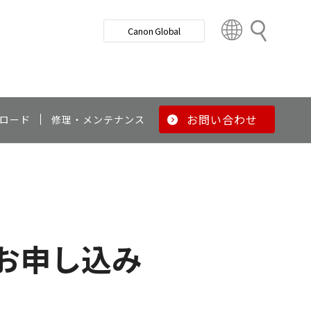
検
Canon Global
索
C
o
u
n
t
r
お問い合わせ
ロード
修理・メンテナンス
y
&
R
e
g
i
o
お申し込み
n