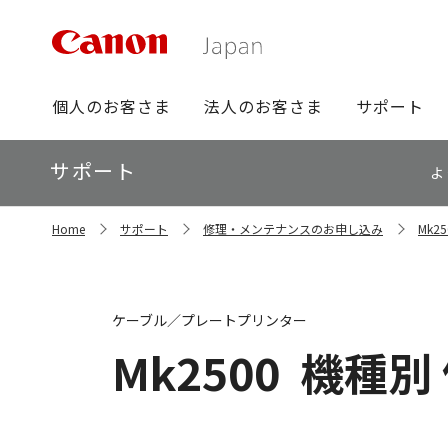
グ
個人のお客さま
法人のお客さま
サポート
ロ
ー
ロ
サポート
バ
よ
ー
ル
カ
ナ
サ
ル
Home
サポート
修理・メンテナンスのお申し込み
Mk
イ
ビ
ナ
ト
ビ
内
の
現
ケーブル／プレートプリンター
在
位
Mk2500
機種別
置