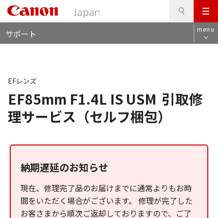
検
このページの本文へ
メ
索
ロ
ニ
menu
サポート
ー
ュ
カ
ー
ル
ナ
ビ
EFレンズ
EF85mm F1.4L IS USM
引取修
理サービス（セルフ梱包）
納期遅延のお知らせ
現在、修理完了品のお届けまでに通常よりもお時
間をいただく場合がございます。 修理が完了した
お客さまから順次ご返却しておりますので、ご了