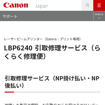
検
このページの本文へ
メ
索
ロ
ニ
menu
サポート
ー
ュ
カ
ー
ル
ナ
ビ
レーザービームプリンター（Satera：プリント専用）
LBP6240
引取修理サービス（ら
くらく修理便）
引取修理サービス（NP掛け払い・NP
後払い）