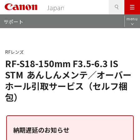
検
このページの本文へ
メ
索
ロ
ニ
menu
サポート
ー
ュ
カ
ー
ル
ナ
ビ
RFレンズ
RF-S18-150mm F3.5-6.3 IS
STM
あんしんメンテ／オーバー
ホール引取サービス（セルフ梱
包）
納期遅延のお知らせ