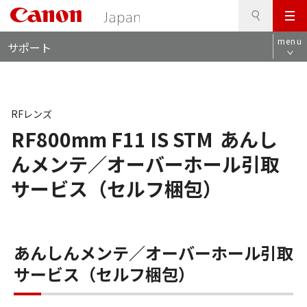
検
このページの本文へ
メ
索
ロ
ニ
menu
サポート
ー
ュ
カ
ー
ル
ナ
ビ
RFレンズ
RF800mm F11 IS STM
あんし
んメンテ／オーバーホール引取
サービス（セルフ梱包）
あんしんメンテ／オーバーホール引取
サービス（セルフ梱包）