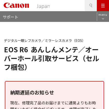
検
このページの本文へ
メ
索
ロ
ニ
menu
サポート
ー
ュ
カ
ー
ル
ナ
ビ
デジタル一眼レフカメラ／ミラーレスカメラ（EOS）
EOS R6
あんしんメンテ／オー
バーホール引取サービス（セル
フ梱包）
納期遅延のお知らせ
現在、修理完了品のお届けまでに通常よりもお時